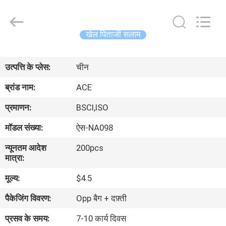
Ace
Headwear
Manufacturing
Co.,
Ltd..
खेल पिताजी सलाम
All
Rights
घर
Reserved.
उत्पत्ति के प्लेस:
चीन
उत्पादों
ब्रांड नाम:
ACE
प्रमाणन:
BSCI,ISO
हमारे
मॉडल संख्या:
ऐस-NA098
बारे
न्यूनतम आदेश
200pcs
में
मात्रा:
मूल्य:
$4.5
कारखाना
पैकेजिंग विवरण:
Opp बैग + दफ़्ती
भ्रमण
प्रसव के समय:
7-10 कार्य दिवस