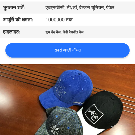
गुणवत्ता
भुगतान शर्तें:
एचएसबीसी, टी/टी, वेस्टर्न यूनियन, पेपैल
नियंत्रण
आपूर्ति की क्षमता:
1000000 तक
हाइलाइट:
,
यूथ डैड कैप
डैडी बेसबॉल कैप
संपर्क
करें
सबसे अच्छी कीमत
समाचार
मामलों
साइटमैप
PRIVACY