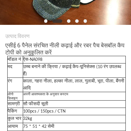
POLICY
उत्पाद विवरण
एसीई 6 पैनेल संरचित नीली कढ़ाई और रबर पैच बेसबॉल कैप
टोपी को अनुकूलित करें
मॉडल नं
ऐस-NA098
मद
उच्च बनाने की क्रिया / कढ़ाई कैप-यूनिसेक्स (10 रंग उपलब्ध
हैं)
रंग
काला, गहरा नीला, हल्का नीला, लाल, गुलाबी, भूरा, पीला, बैंगनी
आदि
लोगो
अपनी आवश्यकता के अनुसार कस्टम
डिजाइन
सामग्री
सौ फीसदी सूती
पैकिंग
100pcs / 150pcs / CTN
कुल भार
32kg
आयाम
75 * 51 * 42 सेमी