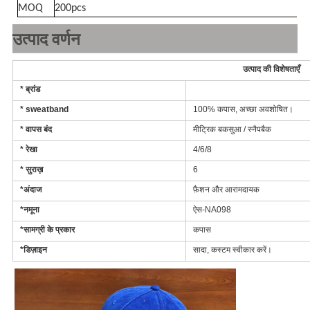
MOQ
200pcs
उत्पाद वर्णन
उत्पाद की विशेषताएँ
* ब्रांड
* sweatband
100% कपास, अच्छा अवशोषित।
* वापस बंद
मीट्रिक बकसुआ / स्नैपबैक
* रेखा
4/6/8
* सुराख़
6
*अंदाज
फ़ैशन और आरामदायक
*नमूना
ऐस-NA098
*सामग्री के प्रकार
कपास
*डिज़ाइन
सादा, कस्टम स्वीकार करें।