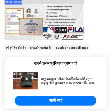
स्पोर्ट्स बेसबॉल कैप
आउटडोर बेसबॉल कैप
outdoor baseball caps
सबसे उत्तम प्रतिदान प्राप्त करें
धातु बकसुआ 6 पैनल बेसबॉल कैप लंबी पट्टा
कढ़ाई लोगो घुमावदार कगार कस्टम टवील कपास
खाली
जारी रखें