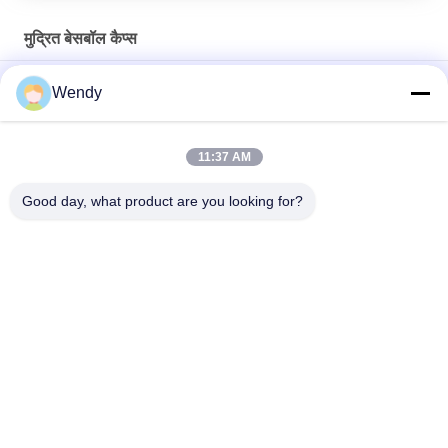
मुद्रित बेसबॉल कैप्स
2019 क्रिसमस अजीब डिजाइन महिलाओं के लिए बेसबॉल कैप्स लोगो धातु बकसुआ
Wendy
मुद्रित
कस्टम 6 पैनल पैटर्न स्पोर्ट्स बेसबॉल कैप कर्व्ड ब्रिम 100% कॉटन का निर्माण
11:37 AM
सस्ता टोपी 100% कपास बेसबॉल टोपी पूरी टोपी गोल्फ खेल टोपी टोपी
Good day, what product are you looking for?
लोकप्रिय श्रेणियां
सभी
मुद्रित बेसबॉल कैप्स
कशीदाकारी बेसबॉल कैप्स
5 पैनल बेसबॉल कैप
5 पैनल ट्रक कैप
फ्लैट ब्रिम स्नैपबैक हैट्स
समायोज्य गोल्फ सलाम