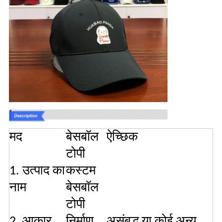
मद
बेसबॉल
ऐच्छिक
टोपी
1. उत्पाद का
कस्टम
नाम
बेसबॉल
टोपी
2. आकार
निर्माण
असंबद्ध या कोई अन्य