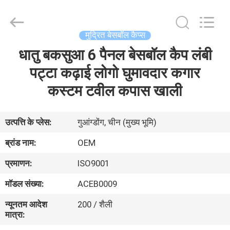
Ace
Headwear
Manufacturing
Co.,
Ltd..
मुद्रित बेसबॉल कैप्स
All
Rights
धातु बकसुआ 6 पैनल बेसबॉल कैप लंबी
घर
Reserved.
पट्टा कढ़ाई लोगो घुमावदार कगार
उत्पादों
कस्टम टवील कपास खाली
हमारे
उत्पत्ति के प्लेस:
गुआंग्डोंग, चीन (मुख्य भूमि)
बारे
ब्रांड नाम:
OEM
में
प्रमाणन:
ISO9001
मॉडल संख्या:
ACEB0009
कारखाना
न्यूनतम आदेश
200 / शैली
भ्रमण
मात्रा: