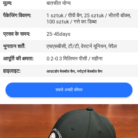
मूल्य:
बातचीत योग्य
गुणवत्ता
पैकेजिंग विवरण:
1 sztuk / पीपी बैग, 25 sztuk / भीतरी बॉक्स,
नियंत्रण
100 sztuk / गत्ते का डिब्बा
प्रसव के समय:
25-45days
संपर्क
भुगतान शर्तें:
एचएसबीसी, टी/टी, वेस्टर्न यूनियन, पेपैल
करें
आपूर्ति की क्षमता:
0.2-0.3 मिलियन पीसी / महीना
समाचार
हाइलाइट:
,
आउटडोर बेसबॉल कैप
स्पोर्ट्स बेसबॉल कैप
मामलों
सबसे अच्छी कीमत
साइटमैप
PRIVACY