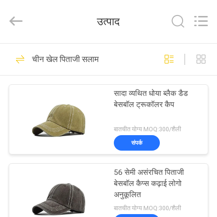
Ace
Headwear
Manufacturing
उत्पाद
Co.,
Ltd..
All
Rights
घर
Reserved.
104
चीन खेल पिताजी सलाम
मुद्रित बेसबॉल कैप्स
उत्पादों
सादा व्यथित धोया ब्लैक डैड
बेसबॉल ट्रूकॉलर कैप
हमारे
बारे
बातचीत योग्य MOQ:300/शैली
संपर्क
में
402
56 सेमी असंरचित पिताजी
कारखाना
कशीदाकारी बेसबॉल कैप्स
बेसबॉल कैप्स कढ़ाई लोगो
भ्रमण
अनुकूलित
बातचीत योग्य MOQ:300/शैली