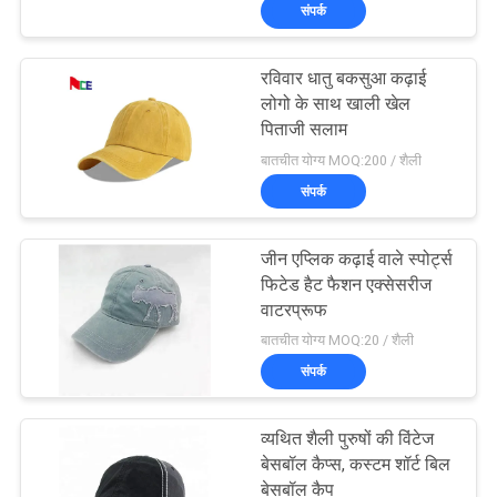
संपर्क
गुणवत्ता
नियंत्रण
रविवार धातु बकसुआ कढ़ाई
124
लोगो के साथ खाली खेल
संपर्क
पिताजी सलाम
5 पैनल बेसबॉल कैप
बातचीत योग्य MOQ:200 / शैली
करें
संपर्क
समाचार
जीन एप्लिक कढ़ाई वाले स्पोर्ट्स
फिटेड हैट फैशन एक्सेसरीज
मामलों
वाटरप्रूफ
181
बातचीत योग्य MOQ:20 / शैली
संपर्क
साइटमैप
5 पैनल ट्रक कैप
व्यथित शैली पुरुषों की विंटेज
PRIVACY
बेसबॉल कैप्स, कस्टम शॉर्ट बिल
बेसबॉल कैप