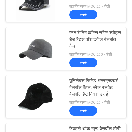
POLICY
बातचीत योग्य MOQ:20 / शैली
संपर्क
244
प्लेन डेनिम कॉटन सॉफ्ट स्पोर्ट्स
फ्लैट ब्रिम स्नैपबैक हैट्स
डैड हैट्स वॉश टवील बेसबॉल
कैप
बातचीत योग्य MOQ:200 / शैली
संपर्क
यूनिसेक्स फिटेड अनस्ट्रक्चर्ड
25
बेसबॉल कैप्स, ब्लैक वेलवेट
बेसबॉल हैट क्विक ड्राई
समायोज्य गोल्फ सलाम
बातचीत योग्य MOQ:20 / शैली
संपर्क
फैक्टरी थोक मूल्य बेसबॉल टोपी