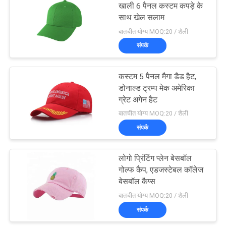
खाली 6 पैनल कस्टम कपड़े के
साथ खेल सलाम
162
बातचीत योग्य MOQ:20 / शैली
संपर्क
खेल पिताजी सलाम
कस्टम 5 पैनल मैगा डैड हैट,
डोनाल्ड ट्रम्प मेक अमेरिका
ग्रेट अगेन हैट
बातचीत योग्य MOQ:20 / शैली
संपर्क
321
लोगो प्रिंटिंग प्लेन बेसबॉल
मछुआरा बाल्टी टोपी
गोल्फ कैप, एडजस्टेबल कॉलेज
बेसबॉल कैप्स
बातचीत योग्य MOQ:20 / शैली
संपर्क