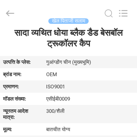
Ace
Headwear
Manufacturing
Co.,
Ltd..
खेल पिताजी सलाम
All
Rights
सादा व्यथित धोया ब्लैक डैड बेसबॉल
घर
Reserved.
ट्रूकॉलर कैप
उत्पादों
उत्पत्ति के प्लेस:
गुआंग्डोंग चीन (मुख्यभूमि)
हमारे
ब्रांड नाम:
OEM
बारे
प्रमाणन:
ISO9001
में
मॉडल संख्या:
एसीईबी0009
न्यूनतम आदेश
300/शैली
कारखाना
मात्रा:
भ्रमण
मूल्य:
बातचीत योग्य