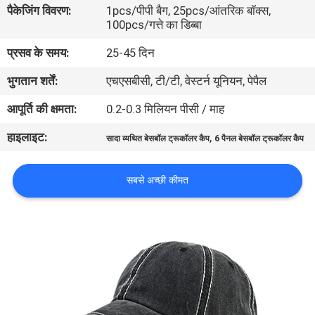
पैकेजिंग विवरण:
1pcs/पीपी बैग, 25pcs/आंतरिक बॉक्स,
गुणवत्ता
100pcs/गत्ते का डिब्बा
नियंत्रण
प्रसव के समय:
25-45 दिन
भुगतान शर्तें:
एचएसबीसी, टी/टी, वेस्टर्न यूनियन, पेपैल
संपर्क
करें
आपूर्ति की क्षमता:
0.2-0.3 मिलियन पीसी / माह
हाइलाइट:
,
सादा व्यथित बेसबॉल ट्रूकॉलर कैप
6 पैनल बेसबॉल ट्रूकॉलर कैप
समाचार
सबसे अच्छी कीमत
मामलों
साइटमैप
PRIVACY