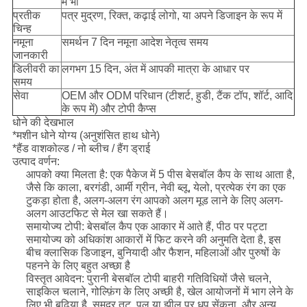
में भी
प्रतीक
पत्र मुद्रण, रिक्त, कढ़ाई लोगो, या अपने डिजाइन के रूप में
चिन्ह
नमूना
समर्थन 7 दिन नमूना आदेश नेतृत्व समय
जानकारी
डिलीवरी का
लगभग 15 दिन, अंत में आपकी मात्रा के आधार पर
समय
सेवा
OEM और ODM परिधान (टीशर्ट, हुडी, टैंक टॉप, शॉर्ट, आदि
के रूप में) और टोपी कैप्स
धोने की देखभाल
*मशीन धोने योग्य (अनुशंसित हाथ धोने)
*हैंड वाशकोल्ड / नो ब्लीच / हैंग ड्राई
उत्पाद वर्णन:
आपको क्या मिलता है: एक पैकेज में 5 पीस बेसबॉल कैप के साथ आता है,
जैसे कि काला, बरगंडी, आर्मी ग्रीन, नेवी ब्लू, येलो, प्रत्येक रंग का एक
टुकड़ा होता है, अलग-अलग रंग आपको अलग मूड लाने के लिए अलग-
अलग आउटफिट से मेल खा सकते हैं।
समायोज्य टोपी: बेसबॉल कैप एक आकार में आते हैं, पीठ पर पट्टा
समायोज्य को अधिकांश आकारों में फिट करने की अनुमति देता है, इस
बीच क्लासिक डिजाइन, बुनियादी और फैशन, महिलाओं और पुरुषों के
पहनने के लिए बहुत अच्छा है
विस्तृत आवेदन: पुरानी बेसबॉल टोपी बाहरी गतिविधियों जैसे चलने,
साइकिल चलाने, गोल्फ़िंग के लिए अच्छी है, खेल आयोजनों में भाग लेने के
लिए भी बढ़िया है, समुद्र तट, पूल या झील पर धूप सेंकना, और अन्य