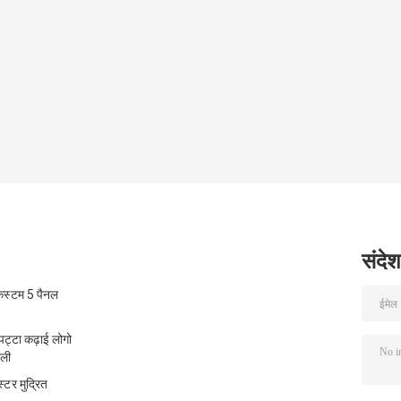
संदेश
कस्टम 5 पैनल
पट्टा कढ़ाई लोगो
ाली
टर मुद्रित