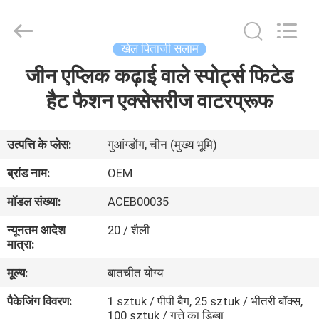
Ace
Headwear
Manufacturing
Co.,
Ltd..
खेल पिताजी सलाम
All
Rights
जीन एप्लिक कढ़ाई वाले स्पोर्ट्स फिटेड
घर
Reserved.
हैट फैशन एक्सेसरीज वाटरप्रूफ
उत्पादों
उत्पत्ति के प्लेस:
गुआंग्डोंग, चीन (मुख्य भूमि)
हमारे
ब्रांड नाम:
OEM
बारे
मॉडल संख्या:
ACEB00035
में
न्यूनतम आदेश
20 / शैली
मात्रा:
कारखाना
मूल्य:
बातचीत योग्य
भ्रमण
पैकेजिंग विवरण:
1 sztuk / पीपी बैग, 25 sztuk / भीतरी बॉक्स,
100 sztuk / गत्ते का डिब्बा