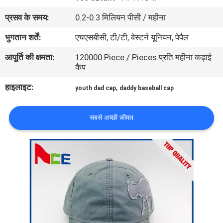
गुणवत्ता
प्रसव के समय:
0.2-0.3 मिलियन पीसी / महीना
नियंत्रण
भुगतान शर्तें:
एचएसबीसी, टी/टी, वेस्टर्न यूनियन, पेपैल
आपूर्ति की क्षमता:
120000 Piece / Pieces प्रति महीना कढ़ाई
संपर्क
कैप
करें
हाइलाइट:
,
youth dad cap
daddy baseball cap
समाचार
सबसे अच्छी कीमत
मामलों
साइटमैप
PRIVACY