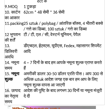
ect के
9.MOQ
1 टुकड़ा
10. कार्टन
62cm * 48 सेमी * 36 सेमी
का आकार
11.packing
25 sztuk / polybag / आंतरिक बॉक्स, 4 भीतरी बक्से
/ गत्ते का डिब्बा, 100 sztuk / गत्ते का डिब्बा
12 भुगतान
टी / टी, एल / सी, वेस्टर्न यूनियन, पेपैल
की शर्तें
13.
डीएचएल, ईएमएस, यूपीएस, Fedex, महासागर शिपमेंट
डिलिवरी
आदि
अवधि
14. नमूना
4 ~ 7 दिनों के बाद हम आपके नमूना शुल्क प्राप्त करते
समय
हैं
15.
नमूना
अमरीकी डालर 30-50 डॉलर प्रति पीस।
आप 300 से
शुल्क
अधिक sztuk आदेश जगह एक बार हम आप के लिए
नमूना शुल्क वापस आ जाएगी
16. उत्पाद
आदेश की पुष्टि के बाद लगभग 30 दिनों या नमूना मंजूरी
का नेतृत्व
दे दी
समय