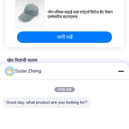
जीन एप्लिक कढ़ाई वाले स्पोर्ट्स फिटेड हैट फैशन
एक्सेसरीज वाटरप्रूफ
जारी रखें
खेल पिताजी सलाम
Susie Zheng
सादा व्यथित धोया ब्लैक डैड बेसबॉल ट्रूकॉलर कैप
56 सेमी असंरचित पिताजी बेसबॉल कैप्स कढ़ाई लोगो अनुकूलित
4:50 AM
रविवार धातु बकसुआ कढ़ाई लोगो के साथ खाली खेल पिताजी सलाम
Good day, what product are you looking for?
लोकप्रिय श्रेणियां
सभी