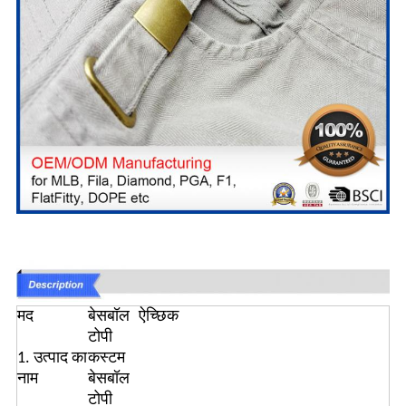
मद
बेसबॉल
ऐच्छिक
टोपी
1. उत्पाद का
कस्टम
नाम
बेसबॉल
टोपी