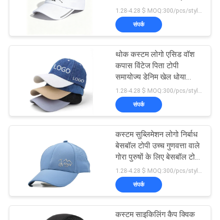
POLICY
असंरचित आरामदायक
1.28-4.28 $ MOQ:300/pcs/style/color/size
समायोज्य आरामदायक टोपी
संपर्क
244
थोक कस्टम लोगो एसिड वॉश
फ्लैट ब्रिम स्नैपबैक हैट्स
कपास विंटेज पिता टोपी
समायोज्य डेनिम खेल धोया
काला बेसबॉल टोपी
1.28-4.28 $ MOQ:300/pcs/style/color/size
संपर्क
कस्टम सुब्लिमेशन लोगो निर्बाध
25
बेसबॉल टोपी उच्च गुणवत्ता वाले
गोरा पुरुषों के लिए बेसबॉल टोपी
समायोज्य गोल्फ सलाम
महिलाओं के लिए
1.28-4.28 $ MOQ:300/pcs/style/color/size
संपर्क
कस्टम साइकिलिंग कैप क्विक