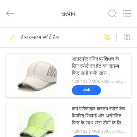
Ace
Headwear
Manufacturing
उत्पाद
Co.,
Ltd..
All
Rights
घर
Reserved.
104
चीन कस्टम स्पोर्ट कैप
मुद्रित बेसबॉल कैप्स
उत्पादों
आउटडोर रनिंग प्रशिक्षण के
लिए स्पोर्ट रन हैट वन साइज
हमारे
फिट सभी हल्के सांस
आरामदायक समायोज्य टोपी
बारे
1.28-4.28 $ MOQ:300/pcs/style/color/size
संपर्क
में
402
कम प्रोफाइल कस्टम स्पोर्ट कैप
कारखाना
कशीदाकारी बेसबॉल कैप्स
विपरित सिलाई और असंगठित
भ्रमण
फिट के साथ खेल टीमों के लिए
आदर्श आकस्मिक पहनें
1.28-4.28 $ MOQ:300/pcs/style/color/size