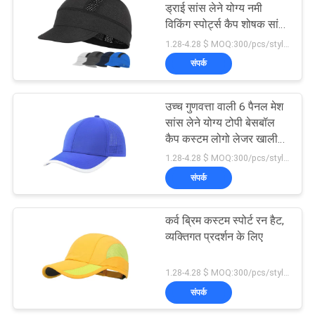
ड्राई सांस लेने योग्य नमी
विकिंग स्पोर्ट्स कैप शोषक सांस
162
लेने योग्य टोपी हेलमेट के नीचे
1.28-4.28 $ MOQ:300/pcs/style/color/size
पतला
संपर्क
खेल पिताजी सलाम
उच्च गुणवत्ता वाली 6 पैनल मेश
सांस लेने योग्य टोपी बेसबॉल
कैप कस्टम लोगो लेजर खाली
बेसबॉल टोपी
1.28-4.28 $ MOQ:300/pcs/style/color/size
संपर्क
321
कर्व ब्रिम कस्टम स्पोर्ट रन हैट,
मछुआरा बाल्टी टोपी
व्यक्तिगत प्रदर्शन के लिए
1.28-4.28 $ MOQ:300/pcs/style/color/size
संपर्क