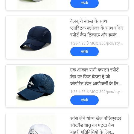
संपर्क
गुणवत्ता
नियंत्रण
वेलक्रो बंकल के साथ
124
प्लास्टिक क्लोजर के साथ रनिंग
संपर्क
स्पोर्ट कैप टिकाऊ और हल्के
5 पैनल बेसबॉल कैप
वजन के साथ रनिंग जॉगिंग और
1.28-4.28 $ MOQ:300/pcs/style/color/size
करें
फिटनेस के लिए आदर्श
संपर्क
समाचार
एक आकार सभी कस्टम स्पोर्ट
कैप पर फिट बैठता है जो
मामलों
कॉर्पोरेट खेल आयोजनों के लिए
181
बिल्कुल सही कर्व ब्रिम और
1.28-4.28 $ MOQ:300/pcs/style/color/size
कंट्रास्ट सिलाई प्रदान करता
संपर्क
साइटमैप
है
5 पैनल ट्रक कैप
सांस लेने योग्य खेल पॉलिएस्टर
PRIVACY
स्वेटबैंड धातु का पट्टा कैप
बाहरी गतिविधियों के लिए