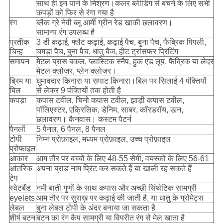
साथ ही इन यार्न के मिश्रण।कलर ब्लीडिंग से बचने के लिए सभी
कपड़ों को फिर से रंगा गया है
रंग
ब्लैक ग्रे नेवी ब्लू आर्मी ग्रीन रेड खाकी छलावरण।
सामान्य रंग उपलब्ध है
प्रतीक
3 डी कढ़ाई, फ्लैट कढ़ाई, कढ़ाई पैच, बुना पैच, फैब्रिक पिपली,
चिन्ह
चमड़ा पैच, बुना पैच, धातु बैज, हीट ट्रांसफर प्रिंटिंग
समापन
मेटल ब्रास बकल, प्लास्टिक स्नैप, हुक एंड लूप, फैब्रिक या लेदर
मेटल क्लोजर, प्लेन क्लोजर।
ब्रिम या
घुमावदार किनारा या सपाट किनारा।बिल पर सिलाई 4 पंक्तियों
बिल
से लेकर 9 पंक्तियों तक होती है
कपड़ा
कपास टवील, चिनो कपास टवील, झाड़ी कपास टवील,
पॉलिएस्टर, एक्रिलिक, डेनिम, साबर, कॉरडरॉय, ऊन,
छलावरण। कैनवास। कस्टम पैटर्न
पैनलों
5 पैनल, 6 पैनल, 8 पैनल
टोपी
निम्न प्रोफ़ाइल, मध्यम प्रोफ़ाइल, उच्च प्रोफ़ाइल
प्रोफाइल
आकार
आम तौर पर बच्चों के लिए 48-55 सेमी, वयस्कों के लिए 56-61
आंतरिक
अपना ब्रांड नाम प्रिंट कर सकते हैं या खाली रह सकते हैं
टेप
स्वेटबैंड
नमी बाती गुणों के साथ कपास और अच्छी सिंथेटिक सामग्री
eyelets
आम तौर पर सुराख़ पर कढ़ाई की जाती है, या धातु के ग्रोमेट्स
लेबल
बुना लेबल टोपी के अंदर बनाया जा सकता है
शीर्ष बटन
बटन का रंग कैप सामग्री या विपरीत रंग से मेल खाता है