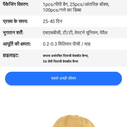
पैकेजिंग विवरण:
1pcs/पीपी बैग, 25pcs/आंतरिक बॉक्स,
गुणवत्ता
100pcs/गत्ते का डिब्बा
नियंत्रण
प्रसव के समय:
25-45 दिन
भुगतान शर्तें:
एचएसबीसी, टी/टी, वेस्टर्न यूनियन, पेपैल
संपर्क
करें
आपूर्ति की क्षमता:
0.2-0.3 मिलियन पीसी / माह
हाइलाइट:
,
कपास असंरचित पिताजी बेसबॉल कैप्स
समाचार
56 सेमी पिताजी बेसबॉल कैप्स
सबसे अच्छी कीमत
मामलों
साइटमैप
PRIVACY