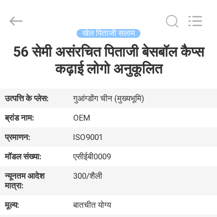
Ace
Headwear
Manufacturing
Co.,
Ltd..
खेल पिताजी सलाम
All
Rights
56 सेमी असंरचित पिताजी बेसबॉल कैप्स
घर
Reserved.
कढ़ाई लोगो अनुकूलित
उत्पादों
उत्पत्ति के प्लेस:
गुआंग्डोंग चीन (मुख्यभूमि)
हमारे
ब्रांड नाम:
OEM
बारे
प्रमाणन:
ISO9001
में
मॉडल संख्या:
एसीईबी0009
न्यूनतम आदेश
300/शैली
कारखाना
मात्रा:
भ्रमण
मूल्य:
बातचीत योग्य