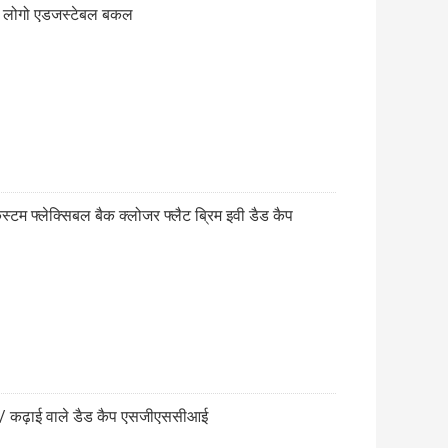
ंड लोगो एडजस्टेबल बकल
कस्टम फ्लेक्सिबल बैक क्लोजर फ्लैट ब्रिम इवी डैड कैप
ैप / कढ़ाई वाले डैड कैप एसजीएससीआई