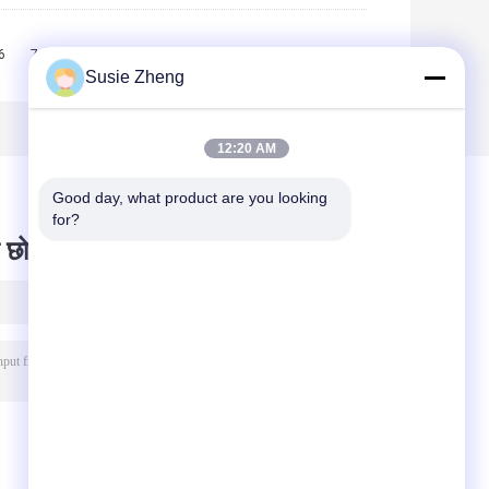
6
7
8
9
10
>>
>|
Susie Zheng
12:20 AM
Good day, what product are you looking 
for?
 छोड़ दो