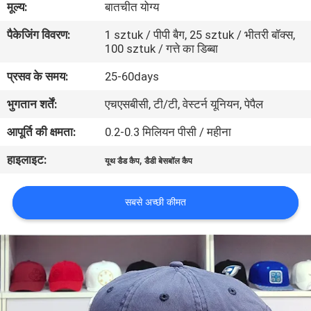
मूल्य:
बातचीत योग्य
गुणवत्ता
पैकेजिंग विवरण:
1 sztuk / पीपी बैग, 25 sztuk / भीतरी बॉक्स,
नियंत्रण
100 sztuk / गत्ते का डिब्बा
प्रसव के समय:
25-60days
संपर्क
भुगतान शर्तें:
एचएसबीसी, टी/टी, वेस्टर्न यूनियन, पेपैल
करें
आपूर्ति की क्षमता:
0.2-0.3 मिलियन पीसी / महीना
समाचार
हाइलाइट:
,
यूथ डैड कैप
डैडी बेसबॉल कैप
मामलों
सबसे अच्छी कीमत
साइटमैप
PRIVACY