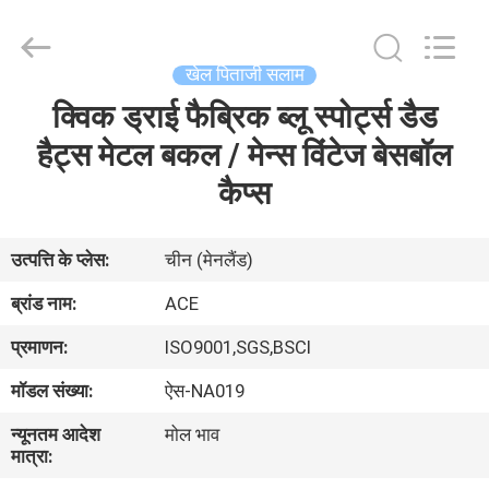
Ace
Headwear
Manufacturing
Co.,
Ltd..
खेल पिताजी सलाम
All
Rights
क्विक ड्राई फैब्रिक ब्लू स्पोर्ट्स डैड
घर
Reserved.
हैट्स मेटल बकल / मेन्स विंटेज बेसबॉल
उत्पादों
कैप्स
हमारे
उत्पत्ति के प्लेस:
चीन (मेनलैंड)
बारे
ब्रांड नाम:
ACE
में
प्रमाणन:
ISO9001,SGS,BSCI
मॉडल संख्या:
ऐस-NA019
कारखाना
न्यूनतम आदेश
मोल भाव
भ्रमण
मात्रा: