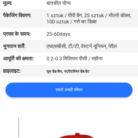
मूल्य:
बातचीत योग्य
गुणवत्ता
पैकेजिंग विवरण:
1 sztuk / पीपी बैग, 25 sztuk / भीतरी बॉक्स,
नियंत्रण
100 sztuk / गत्ते का डिब्बा
प्रसव के समय:
25-60days
संपर्क
भुगतान शर्तें:
एचएसबीसी, टी/टी, वेस्टर्न यूनियन, पेपैल
करें
आपूर्ति की क्षमता:
0.2-0.3 मिलियन पीसी / महीना
समाचार
हाइलाइट:
,
यूथ डैड कैप
स्ट्रीटवियर डैड हैट
मामलों
सबसे अच्छी कीमत
साइटमैप
PRIVACY