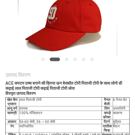
POLICY
उत्पाद विवरण
ACE कस्टम उच्च बनाने की क्रिया ऊन बेसबॉल टोपी पिताजी टोपी के साथ लोगो डी
कढ़ाई लाल पिताजी टोपी कढ़ाई पिताजी टोपी धोया
विस्तृत उत्पाद विवरण
खेल कैप
लाल पिताजी टोपी
पैनल
6 पैनल हैट
प्रकार:
शैली:
आयु वर्ग:
वयस्क
लिंग:
उभयलिंगी
सामग्री:
100% पॉलिएस्टर
कपड़े
सामान्य
फ़ीचर:
आकार:
56-60 सेमी, 56 ~ 60 सेमी
पैटर्न:
मुद्रित
रंग:
स्वनिर्धारित
प्रतीक
मैदान
चिन्ह: