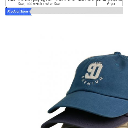
पैकिंग:
5 sztuk / polybag / आंतरिक बॉक्स, 4 भीतरी बक्से / गत्ते का
बंदरगाह:
गुआंगज़ौ और
डिब्बा, 100 sztuk / गत्ते का डिब्बा
शेन्ज़ेन