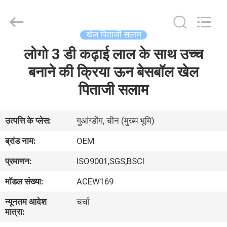
Ace
Headwear
Manufacturing
Co.,
Ltd..
खेल पिताजी सलाम
All
Rights
लोगो 3 डी कढ़ाई लाल के साथ उच्च
घर
Reserved.
बनाने की क्रिया ऊन बेसबॉल खेल
उत्पादों
पिताजी सलाम
हमारे
उत्पत्ति के प्लेस:
गुआंग्डोंग, चीन (मुख्य भूमि)
बारे
ब्रांड नाम:
OEM
में
प्रमाणन:
ISO9001,SGS,BSCI
मॉडल संख्या:
ACEW169
कारखाना
न्यूनतम आदेश
चर्चा
भ्रमण
मात्रा: