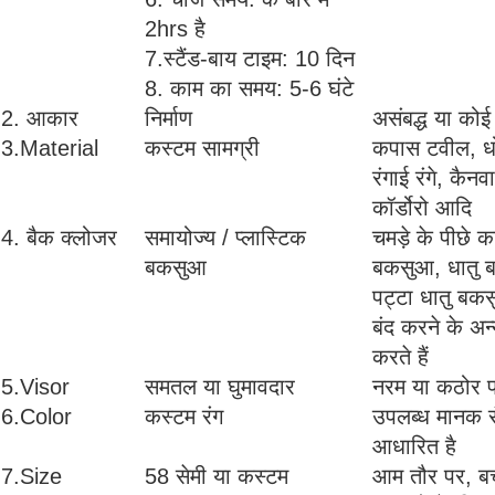
2hrs है
7.स्टैंड-बाय टाइम: 10 दिन
8. काम का समय: 5-6 घंटे
2. आकार
निर्माण
असंबद्ध या को
3.Material
कस्टम सामग्री
कपास टवील, ध
रंगाई रंगे, कै
कॉर्डोरो आदि
4. बैक क्लोजर
समायोज्य / प्लास्टिक
चमड़े के पीछे 
बकसुआ
बकसुआ, धातु ब
पट्टा धातु बक
बंद करने के अन
करते हैं
5.Visor
समतल या घुमावदार
नरम या कठोर प्र
6.Color
कस्टम रंग
उपलब्ध मानक रं
आधारित है
7.Size
58 सेमी या कस्टम
आम तौर पर, बच्