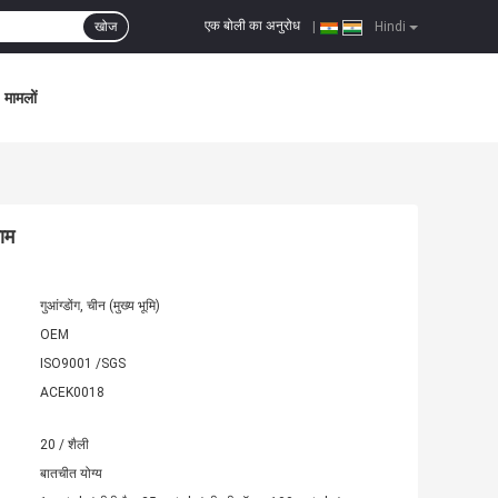
एक बोली का अनुरोध
खोज
|
Hindi
मामलों
ाम
गुआंग्डोंग, चीन (मुख्य भूमि)
OEM
ISO9001 /SGS
ACEK0018
20 / शैली
बातचीत योग्य