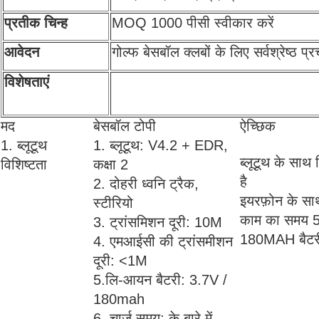
प्रतीक चिन्ह
MOQ 1000 पीसी स्वीकार करें
आवेदन
गोल्फ बेसबॉल क्लबों के लिए सर्वश्रेष्ठ प
विशेषताएं
मद
बेसबॉल टोपी
ऐच्छिक
1. ब्लूटूथ
1. ब्लूटूथ: V4.2 + EDR,
ब्लूटूथ के साथ
विशिष्टता
कक्षा 2
है
2. दोहरी ध्वनि ट्रैक,
इयरफ़ोन के सा
स्टीरियो
काम का समय 5-
3. ट्रांसमिशन दूरी: 10M
180MAH बैटर
4. एमआईसी की ट्रांसमीशन
दूरी: <1M
5.लि-आयन बैटरी: 3.7V /
180mah
6. चार्ज समय: के बारे में