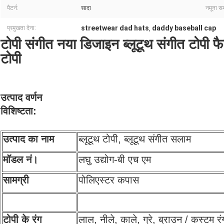
पैटर्न:
सादा
नमूना स
streetwear dad hats
daddy baseball cap
प्रमुखता देना:
,
टोपी संगीत नया डिजाइन ब्लूटूथ संगीत टोपी फ
टोपी
उत्पाद वर्णन
विशिष्टता:
उत्पाद का नाम
ब्लूटूथ टोपी, ब्लूटूथ संगीत सलाम
मॉडल नं।
लघु उद्योग-बी एच एम
सामग्री
पोलिएस्टर कपास
टोपी के रंग
लाल, नीले, काले, ग्रे, ब्राउन / कस्टम रं