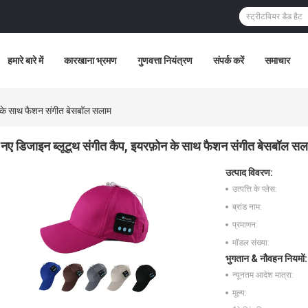
हमारे बारे में
कारखाना भ्रमण
गुणवत्ता नियंत्रण
संपर्क करें
समाचार
न के साथ फैशन संगीत बेसबॉल सलाम
नए डिजाइन ब्लूटूथ संगीत कैप, इयरफ़ोन के साथ फैशन संगीत बेसबॉल सल
उत्पाद विवरण:
उत्पत्ति के प्लेस:
ब्रांड नाम:
प्रमाणन:
मॉडल संख्या:
भुगतान & नौवहन नियमों:
न्यूनतम आदेश मात्रा:
मूल्य: