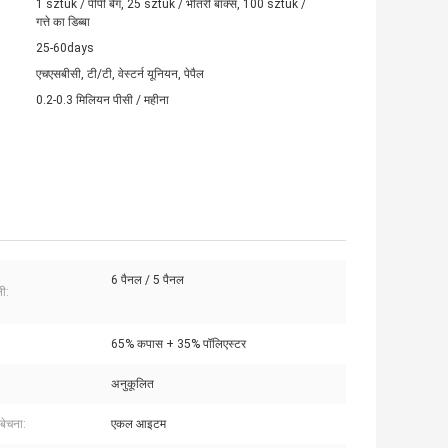
1 sztuk / पीपी बैग, 25 sztuk / भीतरी बॉक्स, 100 sztuk /
गत्ते का डिब्बा
25-60days
एचएसबीसी, टी/टी, वेस्टर्न यूनियन, पेपैल
0.2-0.3 मिलियन पीसी / महीना
6 पैनल / 5 पैनल
ी:
65% कपास + 35% पॉलिएस्टर
अनुकूलित
बेचना:
एकल आइटम