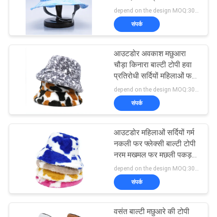
POLICY
टोपी
depend on the design MOQ:300PCS/STYLE/COLOR/SIZE
संपर्क
244
आउटडोर अवकाश मछुआरा
फ्लैट ब्रिम स्नैपबैक हैट्स
चौड़ा किनारा बाल्टी टोपी हवा
प्रतिरोधी सर्दियों महिलाओं फर
बाल्टी टोपी टोपी थोक
depend on the design MOQ:300PCS/STYLE/COLOR/SIZE
संपर्क
आउटडोर महिलाओं सर्दियों गर्म
25
नकली फर फ्लेक्सी बाल्टी टोपी
नरम मखमल फर मछली पकड़ने
समायोज्य गोल्फ सलाम
के टोपी लड़की फैशन पनामा
depend on the design MOQ:300PCS/STYLE/COLOR/SIZE
संपर्क
वसंत बाल्टी मछुआरे की टोपी