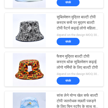
संपर्क
गुणवत्ता
नियंत्रण
सुब्लिमेशन मुद्रित बाल्टी टोपी
124
कस्टम सभी पर मुद्रण बाल्टी
संपर्क
टोपी पैटर्न कढ़ाई लोगो महिलाओं
5 पैनल बेसबॉल कैप
के लिए
depend on the design MOQ:300PCS/STYLE/COLOR/SIZE
करें
संपर्क
समाचार
फैशन मुद्रित बाल्टी टोपी
कस्टम थोक सुब्लिमेशन कढ़ाई
मामलों
लोगो गर्मियों के लिए बाल्टी टोपी
181
depend on the design MOQ:300PCS/STYLE/COLOR/SIZE
संपर्क
साइटमैप
5 पैनल ट्रक कैप
सांस लेने योग्य खेल सर्फ बाल्टी
PRIVACY
टोपी जलरोधक मछली पकड़ने
के लिए चिन स्ट्रैप के साथ सर्फ