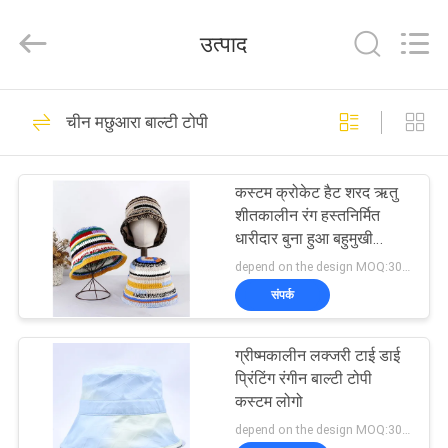
Ace
Headwear
Manufacturing
उत्पाद
Co.,
Ltd..
All
Rights
घर
Reserved.
104
चीन मछुआरा बाल्टी टोपी
मुद्रित बेसबॉल कैप्स
उत्पादों
कस्टम क्रोकेट हैट शरद ऋतु
शीतकालीन रंग हस्तनिर्मित
हमारे
धारीदार बुना हुआ बहुमुखी
क्रोकेट बाल्टी टोपी मोटी
बारे
depend on the design MOQ:300PCS/STYLE/COLOR/SIZE
महिला मछुआरे टोपी
संपर्क
में
402
ग्रीष्मकालीन लक्जरी टाई डाई
कारखाना
कशीदाकारी बेसबॉल कैप्स
प्रिंटिंग रंगीन बाल्टी टोपी
भ्रमण
कस्टम लोगो
depend on the design MOQ:300PCS/STYLE/COLOR/SIZE