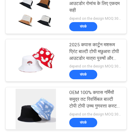
आउटडोर रोमांच के लिए एकदम
सही
162
depend on the design MOQ:300PCS/STYLE/COLOR/SIZE
संपर्क
खेल पिताजी सलाम
2025 कपास कार्टून मशरूम
प्रिंट बाल्टी टोपी मछुआरा टोपी
आउटडोर यात्रा पुरुषों और
महिलाओं के लिए धूप टोपी
depend on the design MOQ:300PCS/STYLE/COLOR/SIZE
संपर्क
321
OEM 100% कपास गर्मियों
मछुआरा बाल्टी टोपी
समुद्र तट रिवर्सिबल बाल्टी
टोपी टोपी उच्च गुणवत्ता कस्टम
डबल पक्षी मछुआरे टोपी
depend on the design MOQ:300PCS/STYLE/COLOR/SIZE
संपर्क