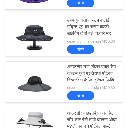
संपर्क
गुणवत्ता
नियंत्रण
उच्च गुणवत्ता कस्टम कढ़ाई
124
मुद्रित धूप का चश्मा बाल्टी
संपर्क
डाइविंग टोपी बड़े किनारे मछली
5 पैनल बेसबॉल कैप
पकड़ने टोपी
depend on the design MOQ:300 पीसीएस/शैली/रंग/आकार
करें
संपर्क
समाचार
आउटडोर नया सोलर पावर कैप
कस्टम यूवी प्रतिरोधी पोर्टेबल
मामलों
रिचार्जेबल कैंपिंग ट्रैवल फिशिंग
181
माउंटेनियरिंग सन बकेट हैट
depend on the design MOQ:300 पीसीएस/शैली/रंग/आकार
संपर्क
साइटमैप
5 पैनल ट्रक कैप
आउटडोर वाइड ब्रिम सन हैट
PRIVACY
सौर सौर पंखे टोपी कस्टम थोक
मछली पकड़ने पोर्टेबल बाल्टी