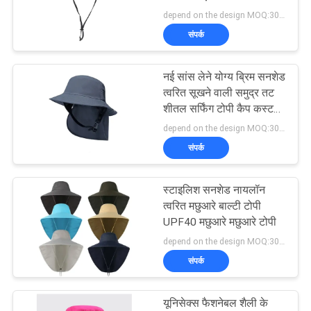
POLICY
टोपी
depend on the design MOQ:300 पीसीएस/शैली/रंग/आकार
संपर्क
244
नई सांस लेने योग्य ब्रिम सनशेड
फ्लैट ब्रिम स्नैपबैक हैट्स
त्वरित सूखने वाली समुद्र तट
शीतल सर्फिंग टोपी कैप कस्टम
सर्फ बाल्टी टोपी
depend on the design MOQ:300PCS/STYLE/COLOR/SIZE
संपर्क
स्टाइलिश सनशेड नायलॉन
25
त्वरित मछुआरे बाल्टी टोपी
UPF40 मछुआरे मछुआरे टोपी
समायोज्य गोल्फ सलाम
depend on the design MOQ:300PCS/STYLE/COLOR/SIZE
संपर्क
यूनिसेक्स फैशनेबल शैली के