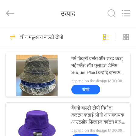
Ace
Headwear
Manufacturing
उत्पाद
Co.,
Ltd..
All
Rights
घर
Reserved.
104
चीन मछुआरा बाल्टी टोपी
मुद्रित बेसबॉल कैप्स
उत्पादों
गर्म बिक्री वसंत और शरद ऋतु
नई फ्लैट टॉप फ्राइड डेनिम
हमारे
Suquin Plaid कढ़ाई कस्टम
बाल्टी टोपी कढ़ाई लोगो मछुआरे
बारे
depend on the design MOQ:300PCS/STYLE/COLOR/SIZE
की टोपी
संपर्क
में
402
बैंगनी बाल्टी टोपी निर्माता
कारखाना
कशीदाकारी बेसबॉल कैप्स
कस्टम कढ़ाई लोगो आरामदायक
भ्रमण
आउटडोर डिज़ाइन कॉटन बाल्टी
टोपी
depend on the design MOQ:300PCS/STYLE/COLOR/SIZE