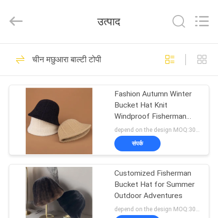
Ace
Headwear
Manufacturing
उत्पाद
Co.,
Ltd..
All
Rights
घर
Reserved.
104
चीन मछुआरा बाल्टी टोपी
मुद्रित बेसबॉल कैप्स
उत्पादों
Fashion Autumn Winter
Bucket Hat Knit
हमारे
Windproof Fisherman
Hats Casual Cold Proof
बारे
depend on the design MOQ:300PCS/STYLE/COLOR/SIZE
Panama Cap for Women
संपर्क
में
402
Customized Fisherman
कारखाना
कशीदाकारी बेसबॉल कैप्स
Bucket Hat for Summer
भ्रमण
Outdoor Adventures
depend on the design MOQ:300PCS/STYLE/COLOR/SIZE