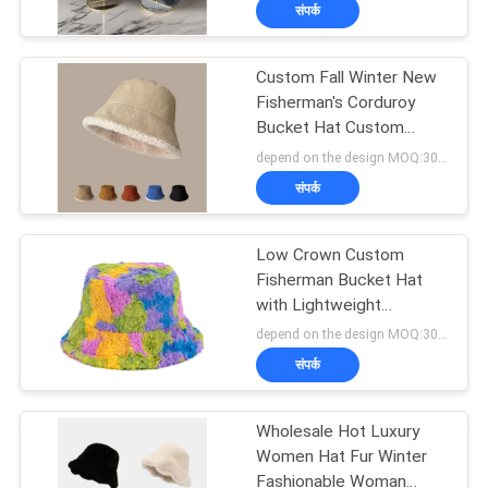
संपर्क
गुणवत्ता
नियंत्रण
Custom Fall Winter New
124
Fisherman's Corduroy
संपर्क
Bucket Hat Custom
5 पैनल बेसबॉल कैप
Thickened Lamb Wool
depend on the design MOQ:300PCS/STYLE/COLOR/SIZE
करें
Japanese Fashion Warm
संपर्क
Street Basin Hat Cap
समाचार
Low Crown Custom
Fisherman Bucket Hat
मामलों
with Lightweight
181
Features and Material
depend on the design MOQ:300PCS/STYLE/COLOR/SIZE
संपर्क
साइटमैप
5 पैनल ट्रक कैप
Wholesale Hot Luxury
PRIVACY
Women Hat Fur Winter
Fashionable Woman