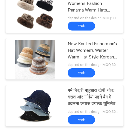
Women's Fashion
Panama Warm Hats
162
Female Vintage Faux Fur
depend on the design MOQ:300PCS/STYLE/COLOR/SIZE
Fisherman Cap Hats For
संपर्क
खेल पिताजी सलाम
Women
New Knitted Fisherman's
Hat Women's Winter
Warm Hat Style Korean
Protection Knitted Hat
depend on the design MOQ:300PCS/STYLE/COLOR/SIZE
संपर्क
321
गर्म बिक्री मछुआरा टोपी थोक
मछुआरा बाल्टी टोपी
वसंत और गर्मियों पहनें बैग में
बदलना कपास वयस्क यूनिसेक्स
सादे प्रतिवर्ती बाल्टी टोपी
depend on the design MOQ:300PCS/STYLE/COLOR/SIZE
संपर्क