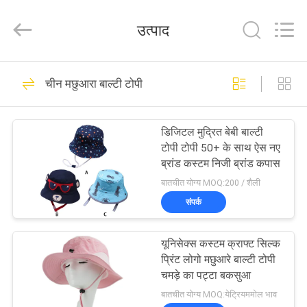
Ace
Headwear
Manufacturing
उत्पाद
Co.,
Ltd..
All
Rights
घर
Reserved.
104
चीन मछुआरा बाल्टी टोपी
मुद्रित बेसबॉल कैप्स
उत्पादों
डिजिटल मुद्रित बेबी बाल्टी
टोपी टोपी 50+ के साथ ऐस नए
हमारे
ब्रांड कस्टम निजी ब्रांड कपास
बारे
बातचीत योग्य MOQ:200 / शैली
संपर्क
में
402
यूनिसेक्स कस्टम क्राफ्ट सिल्क
कारखाना
कशीदाकारी बेसबॉल कैप्स
प्रिंट लोगो मछुआरे बाल्टी टोपी
भ्रमण
चमड़े का पट्टा बकसुआ
बातचीत योग्य MOQ:येट्रियममोल भाव