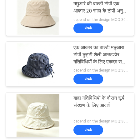
मछुआरे की बाल्टी टोपी एक
आकार 20 साल के टोपी अनुभव
162
से बेहतर आउटडोर उत्साही के
depend on the design MOQ:300PCS/STYLE/COLOR/SIZE
लिए एकदम सही
संपर्क
खेल पिताजी सलाम
एक आकार का बाल्टी मछुआरा
टोपी छुट्टी शैली आउटडोर
गतिविधियों के लिए एकदम सही
हल्के आरामदायक और टिकाऊ
depend on the design MOQ:300PCS/STYLE/COLOR/SIZE
हेडवियर
संपर्क
321
बाह्य गतिविधियों के दौरान सूर्य
मछुआरा बाल्टी टोपी
संरक्षण के लिए आदर्श
depend on the design MOQ:300PCS/STYLE/COLOR/SIZE
संपर्क