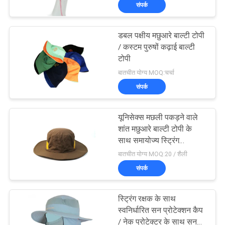
संपर्क
गुणवत्ता
नियंत्रण
डबल पक्षीय मछुआरे बाल्टी टोपी
124
/ कस्टम पुरुषों कढ़ाई बाल्टी
संपर्क
टोपी
5 पैनल बेसबॉल कैप
बातचीत योग्य MOQ:चर्चा
करें
संपर्क
समाचार
यूनिसेक्स मछली पकड़ने वाले
शांत मछुआरे बाल्टी टोपी के
मामलों
साथ समायोज्य स्ट्रिंग
181
21X21X17 सेमी
बातचीत योग्य MOQ:20 / शैली
संपर्क
साइटमैप
5 पैनल ट्रक कैप
स्ट्रिंग रक्षक के साथ
PRIVACY
स्वनिर्धारित सन प्रोटेक्शन कैप
/ नेक प्रोटेक्टर के साथ सन