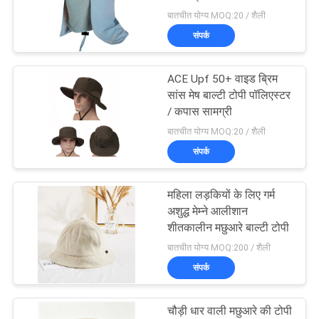
POLICY
हैट
बातचीत योग्य MOQ:20 / शैली
संपर्क
244
ACE Upf 50+ वाइड ब्रिम
फ्लैट ब्रिम स्नैपबैक हैट्स
सांस मेष बाल्टी टोपी पॉलिएस्टर
/ कपास सामग्री
बातचीत योग्य MOQ:20 / शैली
संपर्क
महिला लड़कियों के लिए गर्म
25
अशुद्ध मेम्ने आलीशान
शीतकालीन मछुआरे बाल्टी टोपी
समायोज्य गोल्फ सलाम
बातचीत योग्य MOQ:200 / शैली
संपर्क
चौड़ी धार वाली मछुआरे की टोपी