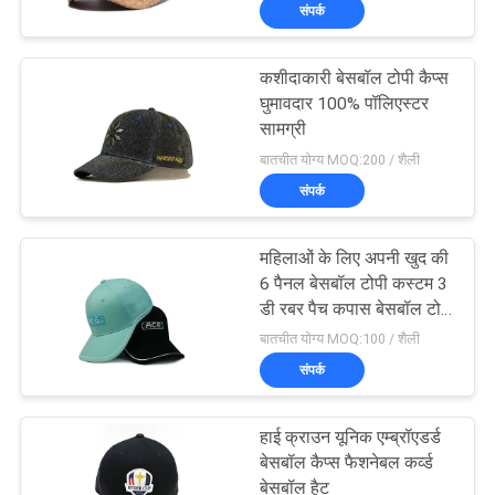
संपर्क
गुणवत्ता
नियंत्रण
कशीदाकारी बेसबॉल टोपी कैप्स
घुमावदार 100% पॉलिएस्टर
संपर्क
सामग्री
बातचीत योग्य MOQ:200 / शैली
करें
संपर्क
समाचार
महिलाओं के लिए अपनी खुद की
6 पैनल बेसबॉल टोपी कस्टम 3
मामलों
डी रबर पैच कपास बेसबॉल टोपी
डिजाइन
बातचीत योग्य MOQ:100 / शैली
संपर्क
साइटमैप
हाई क्राउन यूनिक एम्ब्रॉएडर्ड
PRIVACY
बेसबॉल कैप्स फैशनेबल कर्व्ड
बेसबॉल हैट