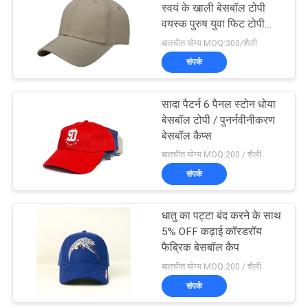
स्वयं के खाली बेसबॉल टोपी
वयस्क पुरुष युवा फिट टोपी
काले 6 पैनल प्रचारक खाली
बातचीत योग्य MOQ:300/शैली
ट्रक
संपर्क
सादा पैटर्न 6 पैनल स्टोन धोया
बेसबॉल टोपी / पुनर्नवीनीकरण
बेसबॉल कैप्स
बातचीत योग्य MOQ:200 / शैली
संपर्क
धातु का पट्टा बंद करने के साथ
5% OFF कढ़ाई कॉरडरॉय
फैब्रिक बेसबॉल कैप
बातचीत योग्य MOQ:200 / शैली
संपर्क