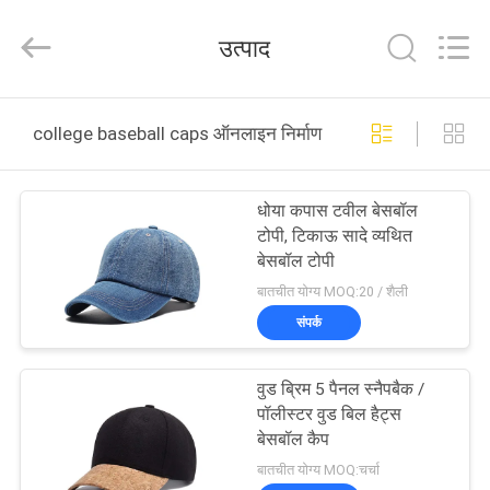
Ace
Headwear
Manufacturing
उत्पाद
Co.,
Ltd..
All
Rights
घर
Reserved.
college baseball caps ऑनलाइन निर्माण
उत्पादों
धोया कपास टवील बेसबॉल
टोपी, टिकाऊ सादे व्यथित
हमारे
बेसबॉल टोपी
बारे
बातचीत योग्य MOQ:20 / शैली
संपर्क
में
वुड ब्रिम 5 पैनल स्नैपबैक /
कारखाना
पॉलीस्टर वुड बिल हैट्स
भ्रमण
बेसबॉल कैप
बातचीत योग्य MOQ:चर्चा