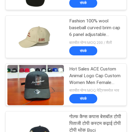
संपर्क
गुणवत्ता
नियंत्रण
Fashion 100% wool
baseball curved brim cap
संपर्क
6 panel adjustable
baseball hat
बातचीत योग्य MOQ:200 / शैली
करें
संपर्क
समाचार
Hot Sales ACE Custom
Animal Logo Cap Custom
मामलों
Women Men Female
Male Custom Baseball
बातचीत योग्य MOQ:येट्रियममोल भाव
Sports Cap Hat
संपर्क
साइटमैप
गोल्फ कैप्स कपास बेसबॉल टोपी
PRIVACY
पिताजी टोपी कस्टम कढ़ाई टोपी
टोपी थोक Bsci