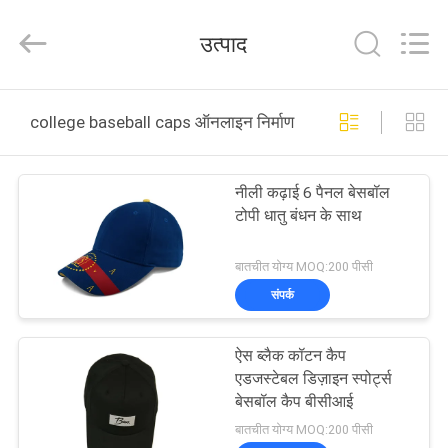
Ace
Headwear
Manufacturing
उत्पाद
Co.,
Ltd..
All
Rights
घर
Reserved.
college baseball caps ऑनलाइन निर्माण
उत्पादों
नीली कढ़ाई 6 पैनल बेसबॉल
टोपी धातु बंधन के साथ
हमारे
बारे
बातचीत योग्य MOQ:200 पीसी
संपर्क
में
ऐस ब्लैक कॉटन कैप
कारखाना
एडजस्टेबल डिज़ाइन स्पोर्ट्स
भ्रमण
बेसबॉल कैप बीसीआई
बातचीत योग्य MOQ:200 पीसी