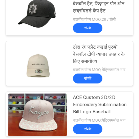
बेसबॉल हैट, डिज़ाइन योर ओन
एम्ब्रॉयडर्ड कैप हैट
बातचीत योग्य MOQ:20 / शैली
संपर्क
ठोस रंग फ्लैट कढ़ाई पुरुषों
बेसबॉल टोपी व्यापार उपहार के
लिए समायोज्य
बातचीत योग्य MOQ:येट्रियममोल भाव
संपर्क
ACE Custom 3D/2D
Embroidery Sublimination
Bill Logo Baseball
Snapback Tennis Golf
बातचीत योग्य MOQ:येट्रियममोल भाव
Trucker Snapback
संपर्क
Baseball Sun Cap