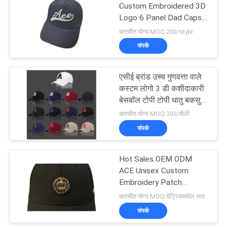
Custom Embroidered 3D
Logo 6 Panel Dad Caps
High Quality Baseball
बातचीत योग्य MOQ:200/style
Caps For Men
संपर्क
एसीई ब्रांड उच्च गुणवत्ता वाले
कस्टम लोगो 3 डी कशीदाकारी
बेसबॉल टोपी टोपी धातु बकसुआ
के साथ
बातचीत योग्य MOQ:300/शैली
संपर्क
Hot Sales OEM ODM
ACE Unisex Custom
Embroidery Patch
Baseball Cap Custom
बातचीत योग्य MOQ:येट्रियममोल भाव
Patch Women Men Hat
संपर्क
Cap