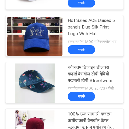
संपर्क
गुणवत्ता
नियंत्रण
Hot Sales ACE Unisex 5
panels Blue Silk Print
संपर्क
Logo With Flat
Embroidery Logo on Left
बातचीत योग्य MOQ:येट्रियममोल भाव
करें
Panels Baseball Cap
संपर्क
समाचार
नवीनतम डिजाइन डीलक्स
कढ़ाई बेसबॉल टोपी देवियों
मामलों
मखमली टोपी Streetwear
बातचीत योग्य MOQ:20PCS / शैली
संपर्क
साइटमैप
100% ऊन सामग्री कस्टम
PRIVACY
कशीदाकारी बेसबॉल कैप्स
न्यूनतम न्यूनतम पर्यावरण के