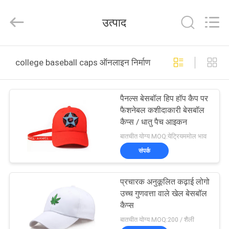
Ace
Headwear
Manufacturing
उत्पाद
Co.,
Ltd..
All
Rights
घर
Reserved.
college baseball caps ऑनलाइन निर्माण
उत्पादों
पैनल्स बेसबॉल हिप हॉप कैप पर
फैशनेबल कशीदाकारी बेसबॉल
हमारे
कैप्स / धातु पैच आइकन
बारे
बातचीत योग्य MOQ:येट्रियममोल भाव
संपर्क
में
प्रचारक अनुकूलित कढ़ाई लोगो
कारखाना
उच्च गुणवत्ता वाले खेल बेसबॉल
भ्रमण
कैप्स
बातचीत योग्य MOQ:200 / शैली