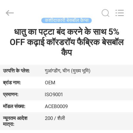
Ace
Headwear
Manufacturing
Co.,
Ltd..
कशीदाकारी बेसबॉल कैप्स
All
Rights
धातु का पट्टा बंद करने के साथ 5%
घर
Reserved.
OFF कढ़ाई कॉरडरॉय फैब्रिक बेसबॉल
उत्पादों
कैप
हमारे
उत्पत्ति के प्लेस:
गुआंग्डोंग, चीन (मुख्य भूमि)
बारे
ब्रांड नाम:
OEM
में
प्रमाणन:
ISO9001
मॉडल संख्या:
ACEB0009
कारखाना
न्यूनतम आदेश
200 / शैली
भ्रमण
मात्रा: