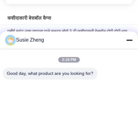
कशीदाकारी बेसबॉल कैप्स
एसीई ब्रांड उच्च गुणवत्ता वाले कस्टम लोगो 3 डी कशीदाकारी बेसबॉल टोपी टोपी धातु
बकसुआ के साथ
Susie Zheng
100% पॉलिएस्टर 6 पैनल बेसबॉल कैप सॉलिड क्लासिकल सिक्स पैनल अनस्ट्रक्चर्ड
डैड हैट
2:18 PM
ट्रूकॉलर कर्व्ड ब्रिम सिक्स पैनल डैड कैप एम्ब्रॉएडर्ड यूएसए लोगो
Good day, what product are you looking for?
लोकप्रिय श्रेणियां
सभी
मुद्रित बेसबॉल कैप्स
कशीदाकारी बेसबॉल कैप्स
5 पैनल बेसबॉल कैप
5 पैनल ट्रक कैप