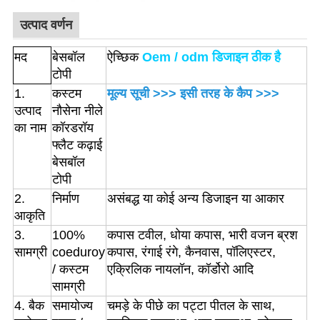
उत्पाद वर्णन
मद
बेसबॉल
ऐच्छिक
Oem / odm डिजाइन ठीक है
टोपी
1.
कस्टम
मूल्य सूची >>>
इसी तरह के कैप >>>
उत्पाद
नौसेना नीले
का नाम
कॉरडरॉय
फ्लैट कढ़ाई
बेसबॉल
टोपी
2.
निर्माण
असंबद्ध या कोई अन्य डिजाइन या आकार
आकृति
3.
100%
कपास टवील, धोया कपास, भारी वजन ब्रश
सामग्री
coeduroy
कपास, रंगाई रंगे, कैनवास, पॉलिएस्टर,
/ कस्टम
एक्रिलिक नायलॉन, कॉर्डोरो आदि
सामग्री
4. बैक
समायोज्य
चमड़े के पीछे का पट्टा पीतल के साथ,