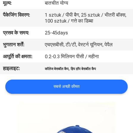
मूल्य:
बातचीत योग्य
गुणवत्ता
पैकेजिंग विवरण:
1 sztuk / पीपी बैग, 25 sztuk / भीतरी बॉक्स,
नियंत्रण
100 sztuk / गत्ते का डिब्बा
प्रसव के समय:
25-45days
संपर्क
भुगतान शर्तें:
एचएसबीसी, टी/टी, वेस्टर्न यूनियन, पेपैल
करें
आपूर्ति की क्षमता:
0.2-0.3 मिलियन पीसी / महीना
समाचार
हाइलाइट:
,
कॉलेज बेसबॉल कैप
हिप हॉप बेसबॉल कैप
मामलों
सबसे अच्छी कीमत
साइटमैप
PRIVACY