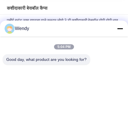
कशीदाकारी बेसबॉल कैप्स
एसीई ब्रांड उच्च गुणवत्ता वाले कस्टम लोगो 3 डी कशीदाकारी बेसबॉल टोपी टोपी धातु
बकसुआ के साथ
Wendy
100% पॉलिएस्टर 6 पैनल बेसबॉल कैप सॉलिड क्लासिकल सिक्स पैनल अनस्ट्रक्चर्ड
डैड हैट
5:04 PM
ट्रूकॉलर कर्व्ड ब्रिम सिक्स पैनल डैड कैप एम्ब्रॉएडर्ड यूएसए लोगो
Good day, what product are you looking for?
लोकप्रिय श्रेणियां
सभी
मुद्रित बेसबॉल कैप्स
कशीदाकारी बेसबॉल कैप्स
5 पैनल बेसबॉल कैप
5 पैनल ट्रक कैप
फ्लैट ब्रिम स्नैपबैक हैट्स
समायोज्य गोल्फ सलाम