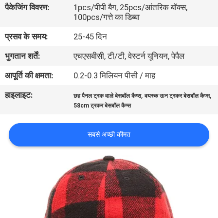
पैकेजिंग विवरण:
1pcs/पीपी बैग, 25pcs/आंतरिक बॉक्स,
गुणवत्ता
100pcs/गत्ते का डिब्बा
नियंत्रण
प्रसव के समय:
25-45 दिन
भुगतान शर्तें:
एचएसबीसी, टी/टी, वेस्टर्न यूनियन, पेपैल
संपर्क
करें
आपूर्ति की क्षमता:
0.2-0.3 मिलियन पीसी / माह
हाइलाइट:
,
,
छह पैनल ट्रक वाले बेसबॉल कैप्स
वयस्क ऊन ट्रकर बेसबॉल कैप्स
समाचार
58cm ट्रकर बेसबॉल कैप्स
सबसे अच्छी कीमत
मामलों
साइटमैप
PRIVACY