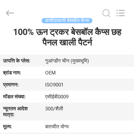
Ace
Headwear
Manufacturing
Co.,
Ltd..
कशीदाकारी बेसबॉल कैप्स
All
Rights
100% ऊन ट्रकर बेसबॉल कैप्स छह
घर
Reserved.
पैनल खाली पैटर्न
उत्पादों
उत्पत्ति के प्लेस:
गुआंग्डोंग चीन (मुख्यभूमि)
हमारे
ब्रांड नाम:
OEM
बारे
प्रमाणन:
ISO9001
में
मॉडल संख्या:
एसीईबी0009
न्यूनतम आदेश
300/शैली
कारखाना
मात्रा:
भ्रमण
मूल्य:
बातचीत योग्य