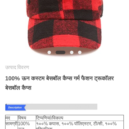
POLICY
उत्पाद विवरण
100% ऊन कस्टम बेसबॉल कैप्स गर्म फैशन ट्रूकॉलर
बेसबॉल कैप्स
मद
विषय
टिप्पणियां/विकल्प
सामग्री
100%
१००% कपास, १००% पॉलिएस्टर, टी/सी, १००%