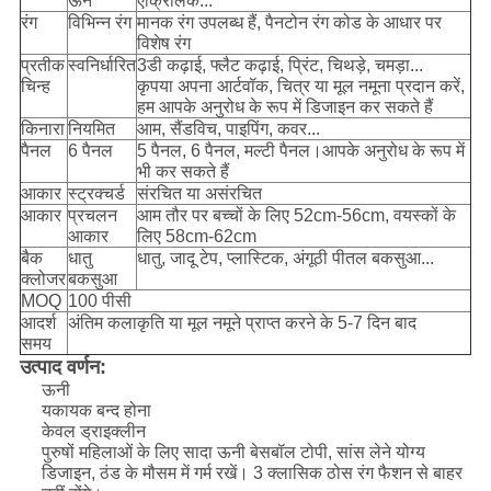
ऊन
एक्रिलिक...
रंग
विभिन्न रंग
मानक रंग उपलब्ध हैं, पैनटोन रंग कोड के आधार पर
विशेष रंग
प्रतीक
स्वनिर्धारित
3डी कढ़ाई, फ्लैट कढ़ाई, प्रिंट, चिथड़े, चमड़ा...
चिन्ह
कृपया अपना आर्टवॉक, चित्र या मूल नमूना प्रदान करें,
हम आपके अनुरोध के रूप में डिजाइन कर सकते हैं
किनारा
नियमित
आम, सैंडविच, पाइपिंग, कवर...
पैनल
6 पैनल
5 पैनल, 6 पैनल, मल्टी पैनल।आपके अनुरोध के रूप में
भी कर सकते हैं
आकार
स्ट्रक्चर्ड
संरचित या असंरचित
आकार
प्रचलन
आम तौर पर बच्चों के लिए 52cm-56cm, वयस्कों के
आकार
लिए 58cm-62cm
बैक
धातु
धातु, जादू टेप, प्लास्टिक, अंगूठी पीतल बकसुआ...
क्लोजर
बकसुआ
MOQ
100 पीसी
आदर्श
अंतिम कलाकृति या मूल नमूने प्राप्त करने के 5-7 दिन बाद
समय
उत्पाद वर्णन:
ऊनी
यकायक बन्द होना
केवल ड्राइक्लीन
पुरुषों महिलाओं के लिए सादा ऊनी बेसबॉल टोपी, सांस लेने योग्य
डिजाइन, ठंड के मौसम में गर्म रखें। 3 क्लासिक ठोस रंग फैशन से बाहर