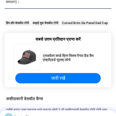
समाधान)।
हिप हॉप बेसबॉल टोपी
कढ़ाई युवा बेसबॉल टोपी
Curved Brim Six Panel Dad Cap
सबसे उत्तम प्रतिदान प्राप्त करें
ट्रूकॉलर कर्व्ड ब्रिम सिक्स पैनल डैड कैप
एम्ब्रॉएडर्ड यूएसए लोगो
जारी रखें
कशीदाकारी बेसबॉल कैप्स
एसीई ब्रांड उच्च गुणवत्ता वाले कस्टम लोगो 3 डी कशीदाकारी बेसबॉल टोपी टोपी धातु
बकसुआ के साथ