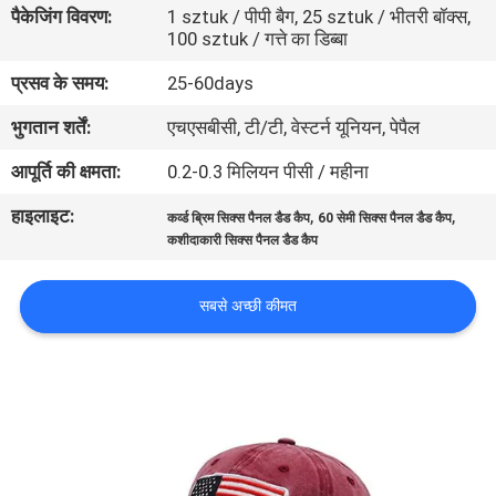
पैकेजिंग विवरण:
1 sztuk / पीपी बैग, 25 sztuk / भीतरी बॉक्स,
गुणवत्ता
100 sztuk / गत्ते का डिब्बा
नियंत्रण
प्रसव के समय:
25-60days
भुगतान शर्तें:
एचएसबीसी, टी/टी, वेस्टर्न यूनियन, पेपैल
संपर्क
करें
आपूर्ति की क्षमता:
0.2-0.3 मिलियन पीसी / महीना
हाइलाइट:
,
,
कर्व्ड ब्रिम सिक्स पैनल डैड कैप
60 सेमी सिक्स पैनल डैड कैप
समाचार
कशीदाकारी सिक्स पैनल डैड कैप
सबसे अच्छी कीमत
मामलों
साइटमैप
PRIVACY