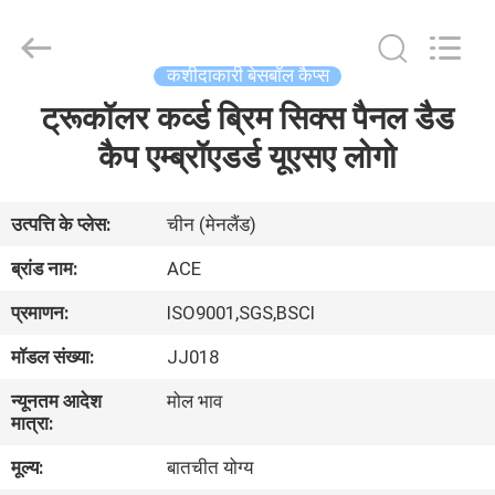
Ace
Headwear
Manufacturing
Co.,
Ltd..
कशीदाकारी बेसबॉल कैप्स
All
Rights
ट्रूकॉलर कर्व्ड ब्रिम सिक्स पैनल डैड
घर
Reserved.
कैप एम्ब्रॉएडर्ड यूएसए लोगो
उत्पादों
उत्पत्ति के प्लेस:
चीन (मेनलैंड)
हमारे
ब्रांड नाम:
ACE
बारे
प्रमाणन:
ISO9001,SGS,BSCI
में
मॉडल संख्या:
JJ018
न्यूनतम आदेश
मोल भाव
कारखाना
मात्रा:
भ्रमण
मूल्य:
बातचीत योग्य