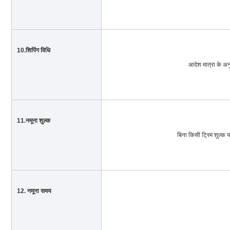
10.शिपिंग विधि
आदेश मात्रा के अनुस
11.नमूना शुल्क
बिना किसी ट्रिम शुल्क य
12. नमूना समय