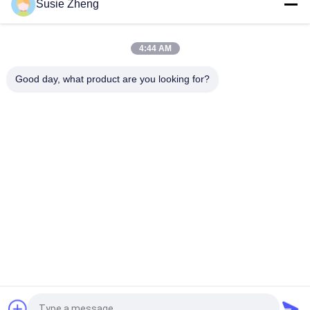
Susie Zheng
100% पॉलिएस्टर 6 पैनल बेसबॉल कैप सॉलिड क्लासिकल सिक्स पैनल अनस्ट्रक्चर्ड
डैड हैट
4:44 AM
ट्रूकॉलर कर्व्ड ब्रिम सिक्स पैनल डैड कैप एम्ब्रॉएडर्ड यूएसए लोगो
Good day, what product are you looking for?
लोकप्रिय श्रेणियां
सभी
मुद्रित बेसबॉल कैप्स
कशीदाकारी बेसबॉल कैप्स
5 पैनल बेसबॉल कैप
5 पैनल ट्रक कैप
फ्लैट ब्रिम स्नैपबैक हैट्स
समायोज्य गोल्फ सलाम
खेल पिताजी सलाम
मछुआरा बाल्टी टोपी