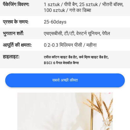
पैकेजिंग विवरण:
1 sztuk / पीपी बैग, 25 sztuk / भीतरी बॉक्स,
गुणवत्ता
100 sztuk / गत्ते का डिब्बा
नियंत्रण
प्रसव के समय:
25-60days
भुगतान शर्तें:
एचएसबीसी, टी/टी, वेस्टर्न यूनियन, पेपैल
संपर्क
करें
आपूर्ति की क्षमता:
0.2-0.3 मिलियन पीसी / महीना
हाइलाइट:
,
,
टवील कॉटन व्हाइट डैड हैट
कर्व ब्रिम व्हाइट डैड हैट
समाचार
BSCI 6 पैनल बेसबॉल कैप्स
सबसे अच्छी कीमत
मामलों
साइटमैप
PRIVACY