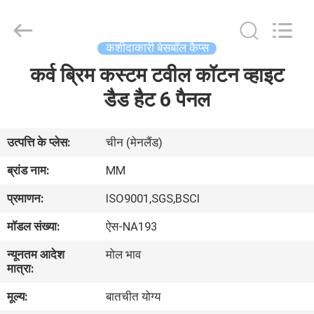
Ace
Headwear
Manufacturing
Co.,
Ltd..
कशीदाकारी बेसबॉल कैप्स
All
Rights
कर्व ब्रिम कस्टम टवील कॉटन व्हाइट
घर
Reserved.
डैड हैट 6 पैनल
उत्पादों
उत्पत्ति के प्लेस:
चीन (मेनलैंड)
हमारे
ब्रांड नाम:
MM
बारे
प्रमाणन:
ISO9001,SGS,BSCI
में
मॉडल संख्या:
ऐस-NA193
न्यूनतम आदेश
मोल भाव
कारखाना
मात्रा:
भ्रमण
मूल्य:
बातचीत योग्य