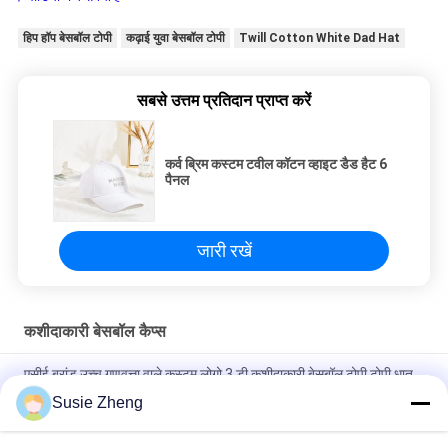
हिप हॉप बेसबॉल टोपी
कढ़ाई युवा बेसबॉल टोपी
Twill Cotton White Dad Hat
सबसे उत्तम प्रतिदान प्राप्त करें
कर्व ब्रिम कस्टम टवील कॉटन व्हाइट डैड हैट 6
पैनल
जारी रखें
कशीदाकारी बेसबॉल कैप्स
एसीई ब्रांड उच्च गुणवत्ता वाले कस्टम लोगो 3 डी कशीदाकारी बेसबॉल टोपी टोपी धातु
बकसुआ के साथ
Susie Zheng
100% पॉलिएस्टर 6 पैनल बेसबॉल कैप सॉलिड क्लासिकल सिक्स पैनल अनस्ट्रक्चर्ड