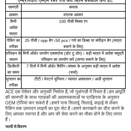
एम्ब्रायडरी एमएम रबर पैच कर्व ब्रिम बेसबॉल कैप हैट
सामग्री
कपास
आकार
वयस्क आकार
मिनी
100 पीसी मिक्स रंग
आदेश
मात्रा
पैकिंग का
25 पीसी / opp बैग।50 pcs / गत्ते का डिब्बा या संपीड़न बैग (मात्रा
तरीका
बचाने के लिए)
परिवहन के
मिनी ऑर्डर उपयोग एक्सप्रेस (डोर टू डोर)। बड़ी मात्रा में आदेश समुद्री
साधन
परिवहन का उपयोग करें (लागत बचाने के लिए)
डिलीवरी
7 दिनों में मिनी ऑर्डर शिपिंग।संख्या के अनुसार बड़ी मात्रा में आदेश
का समय
(चर्चा)
भुगतान का
टीटी / वेस्टर्न यूनियन / व्यापार आश्वासन / अली भुगतान
तरीका
ACE एक पेशेवर और अनुभवी निर्माता है, जो गुआंगज़ौ में स्थित है।हम आपूर्ति 
की सामग्री के साथ ग्राहकों की आवश्यकताओं या प्रक्रिया के अनुसार 
OEM टोपियां कर सकते हैं।हमारे पास सिलाई, सिलाई, कढ़ाई से लेकर 
पैकिंग तक उत्पादन लाइनों का पूरा सेट है।हमारे कारखाने का दौरा करने के 
लिए आपका स्वागत है और आप की सेवा करने का मौका होने के लिए तत्पर 
हैं।
जल्दी से विवरण