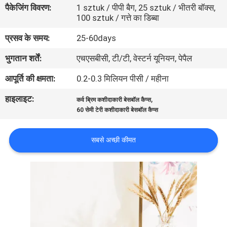
पैकेजिंग विवरण:
1 sztuk / पीपी बैग, 25 sztuk / भीतरी बॉक्स,
गुणवत्ता
100 sztuk / गत्ते का डिब्बा
नियंत्रण
प्रसव के समय:
25-60days
भुगतान शर्तें:
एचएसबीसी, टी/टी, वेस्टर्न यूनियन, पेपैल
संपर्क
करें
आपूर्ति की क्षमता:
0.2-0.3 मिलियन पीसी / महीना
हाइलाइट:
,
कर्व ब्रिम कशीदाकारी बेसबॉल कैप्स
समाचार
60 सेमी टेरी कशीदाकारी बेसबॉल कैप्स
सबसे अच्छी कीमत
मामलों
साइटमैप
PRIVACY