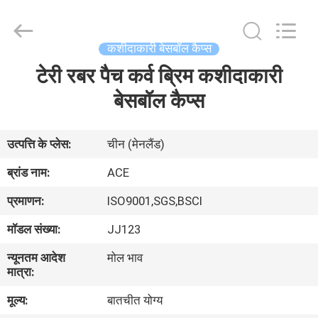
Ace
Headwear
Manufacturing
Co.,
Ltd..
कशीदाकारी बेसबॉल कैप्स
All
Rights
टेरी रबर पैच कर्व ब्रिम कशीदाकारी
घर
Reserved.
बेसबॉल कैप्स
उत्पादों
उत्पत्ति के प्लेस:
चीन (मेनलैंड)
हमारे
ब्रांड नाम:
ACE
बारे
प्रमाणन:
ISO9001,SGS,BSCI
में
मॉडल संख्या:
JJ123
न्यूनतम आदेश
मोल भाव
कारखाना
मात्रा:
भ्रमण
मूल्य:
बातचीत योग्य