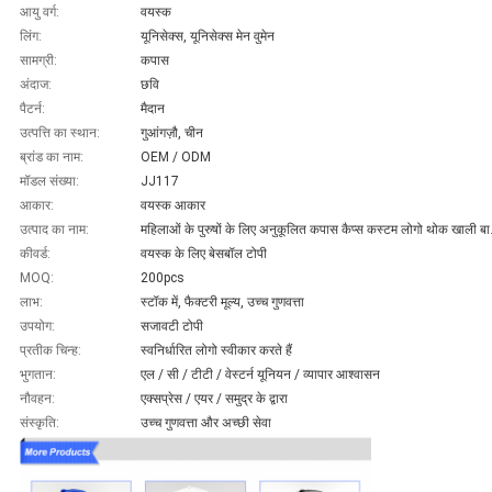
आयु वर्ग:
वयस्क
लिंग:
यूनिसेक्स, यूनिसेक्स मेन वुमेन
सामग्री:
कपास
अंदाज:
छवि
पैटर्न:
मैदान
उत्पत्ति का स्थान:
गुआंगज़ौ, चीन
ब्रांड का नाम:
OEM / ODM
मॉडल संख्या:
JJ117
आकार:
वयस्क आकार
उत्पाद का नाम:
महिलाओं के पुरुषो
कीवर्ड:
वयस्क के लिए बेसबॉल टोपी
MOQ:
200pcs
लाभ:
स्टॉक में, फैक्टरी मूल्य, उच्च गुणवत्ता
उपयोग:
सजावटी टोपी
प्रतीक चिन्ह:
स्वनिर्धारित लोगो स्वीकार करते हैं
भुगतान:
एल / सी / टीटी / वेस्टर्न यूनियन / व्यापार आश्वासन
नौवहन:
एक्सप्रेस / एयर / समुद्र के द्वारा
संस्कृति:
उच्च गुणवत्ता और अच्छी सेवा