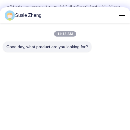
एसीई ब्रांड उच्च गुणवत्ता वाले कस्टम लोगो 3 डी कशीदाकारी बेसबॉल टोपी टोपी धातु
बकसुआ के साथ
Susie Zheng
100% पॉलिएस्टर 6 पैनल बेसबॉल कैप सॉलिड क्लासिकल सिक्स पैनल अनस्ट्रक्चर्ड
डैड हैट
11:13 AM
ट्रूकॉलर कर्व्ड ब्रिम सिक्स पैनल डैड कैप एम्ब्रॉएडर्ड यूएसए लोगो
Good day, what product are you looking for?
लोकप्रिय श्रेणियां
सभी
मुद्रित बेसबॉल कैप्स
कशीदाकारी बेसबॉल कैप्स
5 पैनल बेसबॉल कैप
5 पैनल ट्रक कैप
फ्लैट ब्रिम स्नैपबैक हैट्स
समायोज्य गोल्फ सलाम
खेल पिताजी सलाम
मछुआरा बाल्टी टोपी