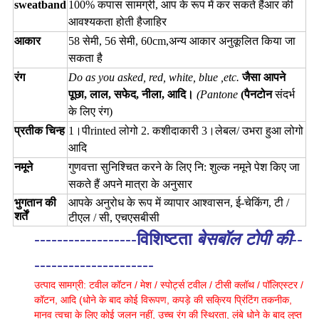
sweatband
100% कपास सामग्री
, आप के रूप में कर सकते हैं
आर
की
आवश्यकता होती है
जाहिर
आकार
58 सेमी, 56 सेमी, 60cm,
अन्य आकार अनुकूलित किया जा
सकता है
रंग
Do as you asked, red, white, blue ,etc.
जैसा आपने
पूछा, लाल, सफेद, नीला, आदि।
(Pantone
(पैनटोन
संदर्भ
के लिए रंग
)
प्रतीक चिन्ह
1।
पी
rinted लोगो 2. कशीदाकारी 3।
लेबल
/ उभरा हुआ लोगो
आदि
नमूने
गुणवत्ता सुनिश्चित करने के लिए नि: शुल्क नमूने पेश किए जा
सकते हैं
अपने मात्रा के अनुसार
भुगतान की
आपके अनुरोध के रूप में व्यापार आश्वासन, ई-चेकिंग, टी /
शर्तें
टीएल / सी, एचएसबीसी
------------------
विशिष्टता
बेसबॉल टोपी की
--
---------------------
उत्पाद सामग्री: टवील कॉटन / मेश / स्पोर्ट्स टवील / टीसी क्लॉथ / पॉलिएस्टर /
कॉटन, आदि (धोने के बाद कोई विरूपण, कपड़े की सक्रिय प्रिंटिंग तकनीक,
मानव त्वचा के लिए कोई जलन नहीं, उच्च रंग की स्थिरता, लंबे धोने के बाद लुप्त