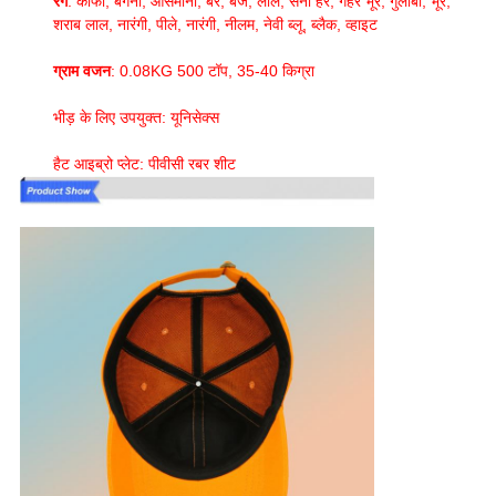
रंग
: कॉफी, बैंगनी, आसमानी, बेर, बेज, लाल, सेना हरे, गहरे भूरे, गुलाबी, भूरे,
शराब लाल, नारंगी, पीले, नारंगी, नीलम, नेवी ब्लू, ब्लैक, व्हाइट
ग्राम वजन
: 0.08KG 500 टॉप, 35-40 किग्रा
भीड़ के लिए उपयुक्त: यूनिसेक्स
हैट आइब्रो प्लेट: पीवीसी रबर शीट