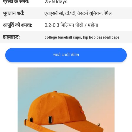
प्रसव के समय:
25-60days
गुणवत्ता
भुगतान शर्तें:
एचएसबीसी, टी/टी, वेस्टर्न यूनियन, पेपैल
नियंत्रण
आपूर्ति की क्षमता:
0.2-0.3 मिलियन पीसी / महीना
संपर्क
हाइलाइट:
,
college baseball caps
hip hop baseball caps
करें
सबसे अच्छी कीमत
समाचार
मामलों
साइटमैप
PRIVACY