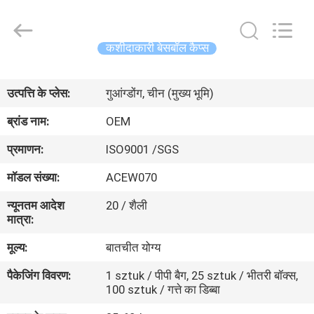
Ace
Headwear
Manufacturing
Co.,
Ltd..
कशीदाकारी बेसबॉल कैप्स
All
Rights
घर
Reserved.
उत्पत्ति के प्लेस:
गुआंग्डोंग, चीन (मुख्य भूमि)
उत्पादों
ब्रांड नाम:
OEM
प्रमाणन:
ISO9001 /SGS
हमारे
मॉडल संख्या:
ACEW070
बारे
न्यूनतम आदेश
20 / शैली
में
मात्रा:
मूल्य:
बातचीत योग्य
कारखाना
पैकेजिंग विवरण:
1 sztuk / पीपी बैग, 25 sztuk / भीतरी बॉक्स,
भ्रमण
100 sztuk / गत्ते का डिब्बा