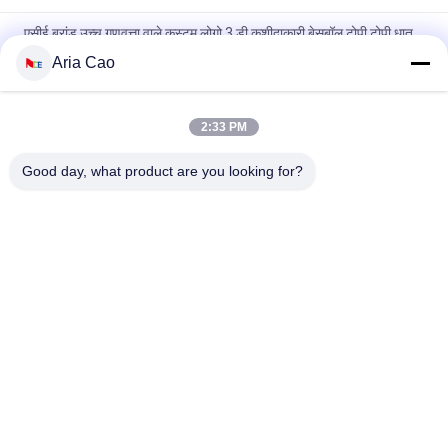
एसीई ब्रांड उच्च गुणवत्ता वाले कस्टम लोगो 3 डी कशीदाकारी बेसबॉल टोपी टोपी धातु
बकसुआ के साथ
Aria Cao
100% पॉलिएस्टर 6 पैनल बेसबॉल कैप सॉलिड क्लासिकल सिक्स पैनल अनस्ट्रक्चर्ड
डैड हैट
2:33 PM
ट्रूकॉलर कर्व्ड ब्रिम सिक्स पैनल डैड कैप एम्ब्रॉएडर्ड यूएसए लोगो
Good day, what product are you looking for?
लोकप्रिय श्रेणियां
सभी
मुद्रित बेसबॉल कैप्स
कशीदाकारी बेसबॉल कैप्स
5 पैनल बेसबॉल कैप
5 पैनल ट्रक कैप
फ्लैट ब्रिम स्नैपबैक हैट्स
समायोज्य गोल्फ सलाम