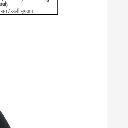
र्चा)
श्वासन / अली भुगतान