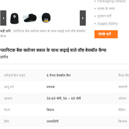
Packaging Details:
प्रसव के समय:
भुगतान शर्तें:
Supply Ability:
बड़ी छवि :
प्लास्टिक बैक क्लोजर बकल के साथ कढ़ाई वाले वॉश बेसबॉल
संपर्क करें
कैप्स
प्लास्टिक बैक क्लोजर बकल के साथ कढ़ाई वाले वॉश बेसबॉल कैप्स
वर्णन
स्पोर्ट्स कैप टाइप:
6 पैनल बेसबॉल कैप
पैनल शैल
आयु वर्ग:
वयस्क
सामग्री:
आकार:
56-60 सेमी, 56 ~ 60 सेमी
अंदाज:
पैटर्न:
रिवाज
पैकिंग:
लिंग:
उभयलिंगी
किनारा: