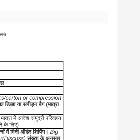
 लोगो
़ा
s/carton or compression
ा डिब्बा या संपीड़न बैग (मात्रा
मात्रा में आदेश समुद्री परिवहन
े के लिए)
ों में मिनी ऑर्डर शिपिंग।
Big
er(Discuss)
संख्या के अनुसार