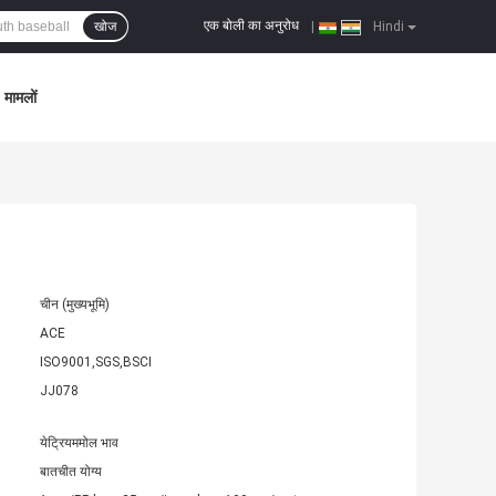
एक बोली का अनुरोध
खोज
|
Hindi
मामलों
चीन (मुख्यभूमि)
ACE
ISO9001,SGS,BSCI
JJ078
येट्रियममोल भाव
बातचीत योग्य