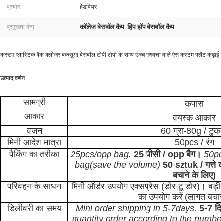
प्रयोग:
हेडवियर
कॉलेज बेसबॉल कैप
हिप हॉप बेसबॉल कैप
प्रमुखता देना:
,
कस्टम प्लास्टिक बैक क्लोजर बकसुआ बेसबॉल टोपी टोपी के साथ उच्च गुणवत्ता वाले ऐस कस्टम फ्लैट कढ़ाई
उत्पाद वर्णन
सामग्री
कपास
आकार
वयस्क आकार
वजन
60 ग्रा-80g / टुकड
मिनी आदेश मात्रा
50pcs / रंग
पैकिंग का तरीका
25pcs/opp bag.
25 पीसी / opp बैग।
50pc
bag(save the volume)
50 sztuk / गत्ते क
बचाने के लिए)
परिवहन के साधन
मिनी ऑर्डर उपयोग एक्सप्रेस (डोर टू डोर)। बड़ी 
का उपयोग करें (लागत बचान
डिलीवरी का समय
Mini order shipping in 5-7days.
5-7 दिन
quantity order according to the numb