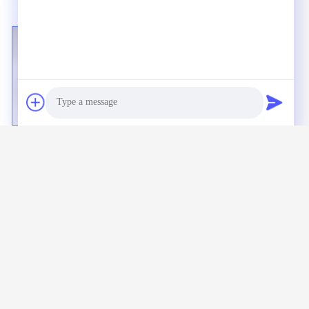
Photo
Video Call
Audio Call