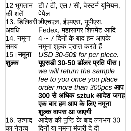
12 भुगतान
टी / टी, एल / सी, वेस्टर्न यूनियन,
की शर्तें
पेपैल
13. डिलिवरी
डीएचएल, ईएमएस, यूपीएस,
अवधि
Fedex, महासागर शिपमेंट आदि
14. नमूना
4 ~ 7 दिनों के बाद हम आपके
समय
नमूना शुल्क प्राप्त करते हैं
15।
नमूना
USD 30-50$ for per piece.
शुल्क
यूएसडी 30-50 डॉलर प्रति पीस।
we will return the sample
fee to you once you place
order more than 300pcs
आप
300 से अधिक sztuk आदेश जगह
एक बार हम आप के लिए नमूना
शुल्क वापस आ जाएगी
16. उत्पाद
आदेश की पुष्टि के बाद लगभग 30
का नेतृत्व
दिनों या नमूना मंजूरी दे दी