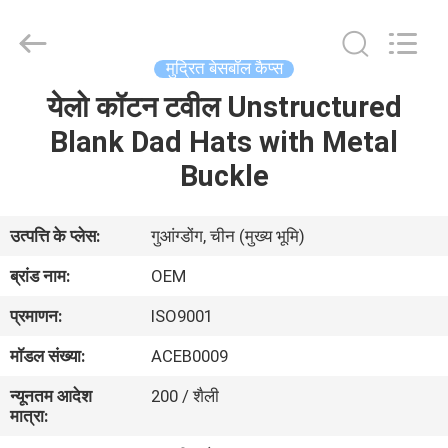
Ace
Headwear
Manufacturing
Co.,
Ltd..
मुद्रित बेसबॉल कैप्स
All
Rights
येलो कॉटन टवील Unstructured
घर
Reserved.
Blank Dad Hats with Metal
उत्पादों
Buckle
हमारे
उत्पत्ति के प्लेस:
गुआंग्डोंग, चीन (मुख्य भूमि)
बारे
ब्रांड नाम:
OEM
में
प्रमाणन:
ISO9001
मॉडल संख्या:
ACEB0009
कारखाना
न्यूनतम आदेश
200 / शैली
भ्रमण
मात्रा: