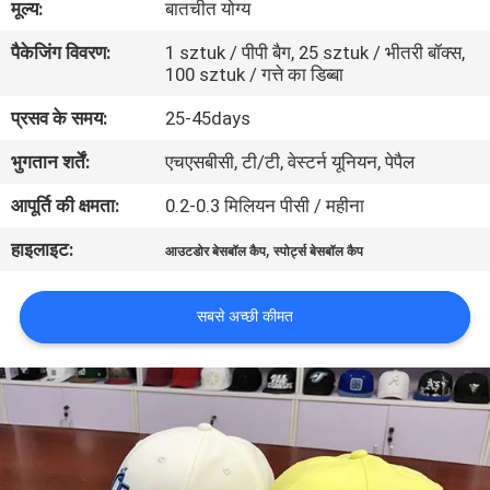
मूल्य:
बातचीत योग्य
गुणवत्ता
पैकेजिंग विवरण:
1 sztuk / पीपी बैग, 25 sztuk / भीतरी बॉक्स,
नियंत्रण
100 sztuk / गत्ते का डिब्बा
प्रसव के समय:
25-45days
संपर्क
भुगतान शर्तें:
एचएसबीसी, टी/टी, वेस्टर्न यूनियन, पेपैल
करें
आपूर्ति की क्षमता:
0.2-0.3 मिलियन पीसी / महीना
समाचार
हाइलाइट:
,
आउटडोर बेसबॉल कैप
स्पोर्ट्स बेसबॉल कैप
मामलों
सबसे अच्छी कीमत
साइटमैप
PRIVACY