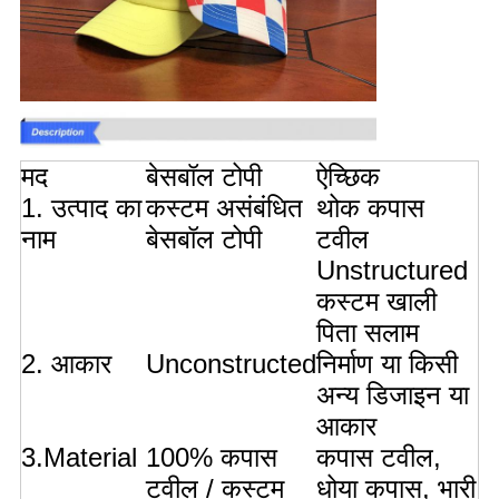
मद
बेसबॉल टोपी
ऐच्छिक
1. उत्पाद का
कस्टम असंबंधित
थोक कपास
नाम
बेसबॉल टोपी
टवील
Unstructured
कस्टम खाली
पिता सलाम
2. आकार
Unconstructed
निर्माण या किसी
अन्य डिजाइन या
आकार
3.Material
100% कपास
कपास टवील,
टवील / कस्टम
धोया कपास, भारी