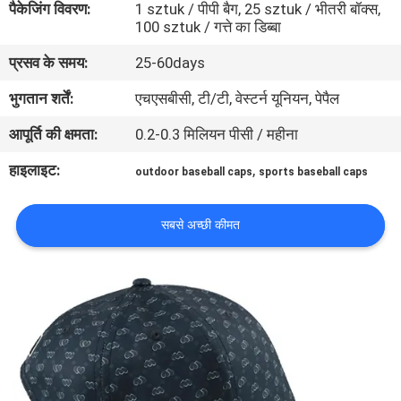
पैकेजिंग विवरण:
1 sztuk / पीपी बैग, 25 sztuk / भीतरी बॉक्स,
गुणवत्ता
100 sztuk / गत्ते का डिब्बा
नियंत्रण
प्रसव के समय:
25-60days
भुगतान शर्तें:
एचएसबीसी, टी/टी, वेस्टर्न यूनियन, पेपैल
संपर्क
आपूर्ति की क्षमता:
0.2-0.3 मिलियन पीसी / महीना
करें
हाइलाइट:
,
outdoor baseball caps
sports baseball caps
समाचार
सबसे अच्छी कीमत
मामलों
साइटमैप
PRIVACY