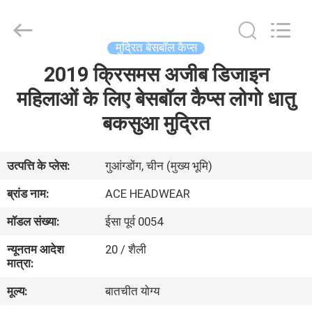
Ace
Headwear
Manufacturing
Co.,
Ltd..
मुद्रित बेसबॉल कैप्स
All
Rights
2019 क्रिसमस अजीब डिजाइन
घर
Reserved.
महिलाओं के लिए बेसबॉल कैप्स लोगो धातु
उत्पादों
बकसुआ मुद्रित
हमारे
उत्पत्ति के प्लेस:
गुआंग्डोंग, चीन (मुख्य भूमि)
बारे
ब्रांड नाम:
ACE HEADWEAR
में
मॉडल संख्या:
ईसा पूर्व 0054
न्यूनतम आदेश
20 / शैली
कारखाना
मात्रा:
भ्रमण
मूल्य:
बातचीत योग्य