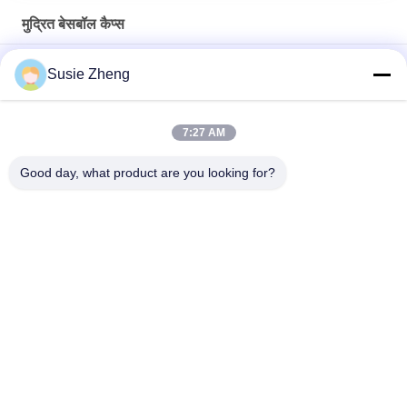
मुद्रित बेसबॉल कैप्स
2019 क्रिसमस अजीब डिजाइन महिलाओं के लिए बेसबॉल कैप्स लोगो धातु बकसुआ
Susie Zheng
मुद्रित
कस्टम 6 पैनल पैटर्न स्पोर्ट्स बेसबॉल कैप कर्व्ड ब्रिम 100% कॉटन का निर्माण
7:27 AM
सस्ता टोपी 100% कपास बेसबॉल टोपी पूरी टोपी गोल्फ खेल टोपी टोपी
Good day, what product are you looking for?
लोकप्रिय श्रेणियां
सभी
मुद्रित बेसबॉल कैप्स
कशीदाकारी बेसबॉल कैप्स
5 पैनल बेसबॉल कैप
5 पैनल ट्रक कैप
फ्लैट ब्रिम स्नैपबैक हैट्स
समायोज्य गोल्फ सलाम