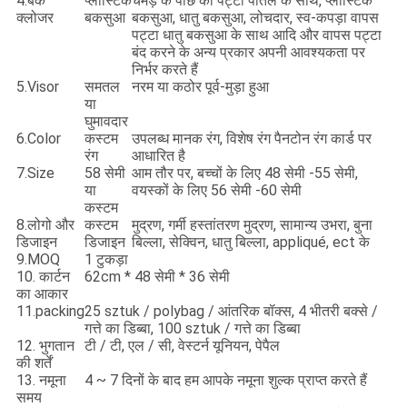
4.बैक
प्लास्टिक
चमड़े के पीछे का पट्टा पीतल के साथ, प्लास्टिक
क्लोजर
बकसुआ
बकसुआ, धातु बकसुआ, लोचदार, स्व-कपड़ा वापस
पट्टा धातु बकसुआ के साथ आदि और वापस पट्टा
बंद करने के अन्य प्रकार अपनी आवश्यकता पर
निर्भर करते हैं
5.Visor
समतल
नरम या कठोर पूर्व-मुड़ा हुआ
या
घुमावदार
6.Color
कस्टम
उपलब्ध मानक रंग, विशेष रंग पैनटोन रंग कार्ड पर
रंग
आधारित है
7.Size
58 सेमी
आम तौर पर, बच्चों के लिए 48 सेमी -55 सेमी,
या
वयस्कों के लिए 56 सेमी -60 सेमी
कस्टम
8.लोगो और
कस्टम
मुद्रण, गर्मी हस्तांतरण मुद्रण, सामान्य उभरा, बुना
डिजाइन
डिजाइन
बिल्ला, सेक्विन, धातु बिल्ला, appliqué, ect के
9.MOQ
1 टुकड़ा
10. कार्टन
62cm * 48 सेमी * 36 सेमी
का आकार
11.packing
25 sztuk / polybag / आंतरिक बॉक्स, 4 भीतरी बक्से /
गत्ते का डिब्बा, 100 sztuk / गत्ते का डिब्बा
12. भुगतान
टी / टी, एल / सी, वेस्टर्न यूनियन, पेपैल
की शर्तें
13. नमूना
4 ~ 7 दिनों के बाद हम आपके नमूना शुल्क प्राप्त करते हैं
समय