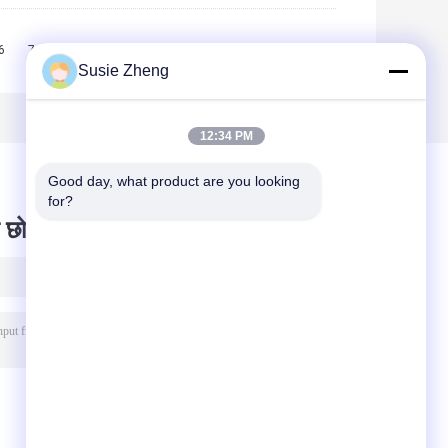
6
7
8
9
10
>>
>|
Susie Zheng
12:34 PM
Good day, what product are you looking 
for?
 छोड़ दो