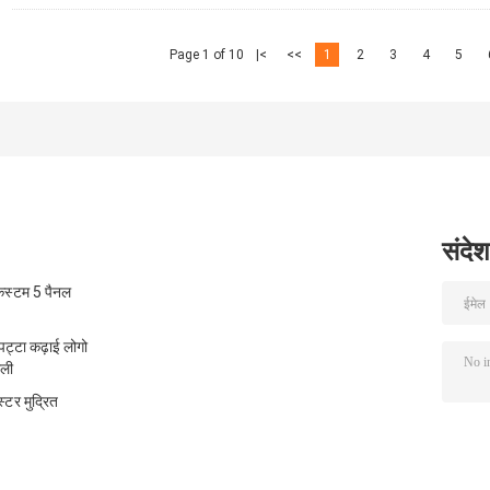
Page 1 of 10
|<
<<
1
2
3
4
5
संदेश
कस्टम 5 पैनल
पट्टा कढ़ाई लोगो
ाली
टर मुद्रित