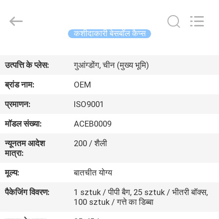
Ace
Headwear
Manufacturing
Co.,
Ltd..
कशीदाकारी बेसबॉल कैप्स
All
Rights
घर
Reserved.
उत्पत्ति के प्लेस:
गुआंग्डोंग, चीन (मुख्य भूमि)
उत्पादों
ब्रांड नाम:
OEM
प्रमाणन:
ISO9001
हमारे
मॉडल संख्या:
ACEB0009
बारे
न्यूनतम आदेश
200 / शैली
में
मात्रा:
मूल्य:
बातचीत योग्य
कारखाना
पैकेजिंग विवरण:
1 sztuk / पीपी बैग, 25 sztuk / भीतरी बॉक्स,
भ्रमण
100 sztuk / गत्ते का डिब्बा