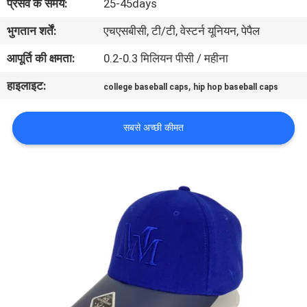
प्रसव के समय:
25-45days
गुणवत्ता
भुगतान शर्तें:
एचएसबीसी, टी/टी, वेस्टर्न यूनियन, पेपैल
नियंत्रण
आपूर्ति की क्षमता:
0.2-0.3 मिलियन पीसी / महीना
संपर्क
हाइलाइट:
,
college baseball caps
hip hop baseball caps
करें
सबसे अच्छी कीमत
समाचार
मामलों
साइटमैप
PRIVACY