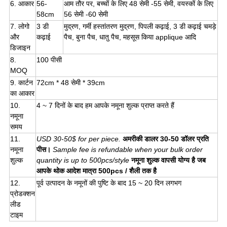
6. आकार
56-
आम तौर पर, बच्चों के लिए 48 सेमी -55 सेमी, वयस्कों के लिए
58cm
56 सेमी -60 सेमी
7. लोगो
3 डी
मुद्रण, गर्मी हस्तांतरण मुद्रण, पिपली कढ़ाई, 3 डी कढ़ाई चमड़े
और
कढ़ाई
पैच, बुना पैच, धातु पैच, महसूस किया applique आदि
डिजाइन
8.
100 पीसी
MOQ
9. कार्टन
72cm * 48 सेमी * 39cm
का आकार
10.
4 ~ 7 दिनों के बाद हम आपके नमूना शुल्क प्राप्त करते हैं
नमूना
समय
11.
USD 30-50$ for per piece.
अमरीकी डालर 30-50 डॉलर प्रति
नमूना
पीस।
Sample fee is refundable when your bulk order
शुल्क
quantity is up to 500pcs/style
नमूना शुल्क वापसी योग्य है जब
आपके थोक आदेश मात्रा 500pcs / शैली तक है
12.
पूर्व उत्पादन के नमूनों की पुष्टि के बाद 15 ~ 20 दिन लगभग
प्रोडक्शन
लीड
टाइम