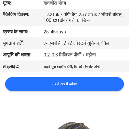
मूल्य:
बातचीत योग्य
गुणवत्ता
पैकेजिंग विवरण:
1 sztuk / पीपी बैग, 25 sztuk / भीतरी बॉक्स,
नियंत्रण
100 sztuk / गत्ते का डिब्बा
प्रसव के समय:
25-45days
संपर्क
भुगतान शर्तें:
एचएसबीसी, टी/टी, वेस्टर्न यूनियन, पेपैल
करें
आपूर्ति की क्षमता:
0.2-0.3 मिलियन पीसी / महीना
समाचार
हाइलाइट:
,
कढ़ाई युवा बेसबॉल टोपी
हिप हॉप बेसबॉल टोपी
मामलों
सबसे अच्छी कीमत
साइटमैप
PRIVACY