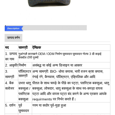
उत्पाद वर्णन
मद
सामग्री
ऐच्छिक
1. उत्पाद
गुआंगज़ौ कारखाने OEM / ODM निर्माण घुमावदार घुमावदार गोल्फ 3 डी कढ़ाई
बेसबॉल टोपी पुरुषों
का नाम
2. आकृति
निर्माण
असंबद्ध या कोई अन्य डिजाइन या आकार
3.
पॉलिएस्टर
अन्य सामग्री: BIO- धोया कपास, भारी वजन ब्रश कपास,
सामग्री
सामग्री
रंगाई रंगे, कैनवास, पॉलिएस्टर, एक्रिलिक और आदि
4. बैक
उभरा धातु
पीतल के साथ चमड़े के पीछे का पट्टा, प्लास्टिक बकसुआ, धातु
क्लोजर
बकसुआ /
बकसुआ, लोचदार, धातु बकसुआ के साथ स्व-कपड़ा वापस
प्लास्टिक
पट्टा आदि और वापस पट्टा बंद करने के अन्य प्रकार आपके
बकसुआ
requirments पर निर्भर करते हैं।
5. दर्शन
पूर्व
नरम या कठोर पूर्व-मुड़ा हुआ
घुमावदार