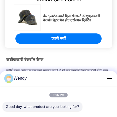
कंस्ट्रक्टेड कर्व्ड ब्रिम गोल्फ 3 डी एम्ब्रायडरी
बेसबॉल हेट्स मेन हीट ट्रांसफर प्रिंटिंग
जारी रखें
कशीदाकारी बेसबॉल कैप्स
एसीई ब्रांड उच्च गुणवत्ता वाले कस्टम लोगो 3 डी कशीदाकारी बेसबॉल टोपी टोपी धातु
बकसुआ के साथ
Wendy
100% पॉलिएस्टर 6 पैनल बेसबॉल कैप सॉलिड क्लासिकल सिक्स पैनल अनस्ट्रक्चर्ड
डैड हैट
2:56 PM
ट्रूकॉलर कर्व्ड ब्रिम सिक्स पैनल डैड कैप एम्ब्रॉएडर्ड यूएसए लोगो
Good day, what product are you looking for?
लोकप्रिय श्रेणियां
सभी