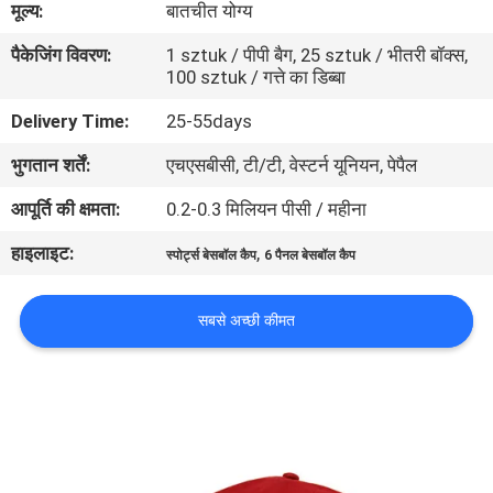
मूल्य:
बातचीत योग्य
गुणवत्ता
पैकेजिंग विवरण:
1 sztuk / पीपी बैग, 25 sztuk / भीतरी बॉक्स,
नियंत्रण
100 sztuk / गत्ते का डिब्बा
Delivery Time:
25-55days
संपर्क
भुगतान शर्तें:
एचएसबीसी, टी/टी, वेस्टर्न यूनियन, पेपैल
करें
आपूर्ति की क्षमता:
0.2-0.3 मिलियन पीसी / महीना
समाचार
हाइलाइट:
,
स्पोर्ट्स बेसबॉल कैप
6 पैनल बेसबॉल कैप
मामलों
सबसे अच्छी कीमत
साइटमैप
PRIVACY