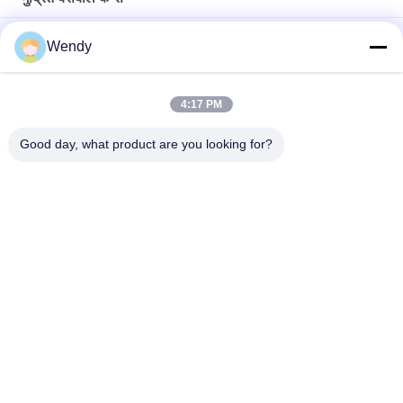
2019 क्रिसमस अजीब डिजाइन महिलाओं के लिए बेसबॉल कैप्स लोगो धातु बकसुआ
Wendy
मुद्रित
कस्टम 6 पैनल पैटर्न स्पोर्ट्स बेसबॉल कैप कर्व्ड ब्रिम 100% कॉटन का निर्माण
4:17 PM
सस्ता टोपी 100% कपास बेसबॉल टोपी पूरी टोपी गोल्फ खेल टोपी टोपी
Good day, what product are you looking for?
लोकप्रिय श्रेणियां
सभी
मुद्रित बेसबॉल कैप्स
कशीदाकारी बेसबॉल कैप्स
5 पैनल बेसबॉल कैप
5 पैनल ट्रक कैप
फ्लैट ब्रिम स्नैपबैक हैट्स
समायोज्य गोल्फ सलाम
खेल पिताजी सलाम
मछुआरा बाल्टी टोपी