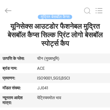
Ace
Headwear
Manufacturing
Co.,
Ltd..
मुद्रित बेसबॉल कैप्स
All
Rights
यूनिसेक्स आउटडोर फैशनेबल मुद्रित
घर
Reserved.
बेसबॉल कैप्स सिल्क प्रिंट लोगो बेसबॉल
उत्पादों
स्पोर्ट्स कैप
हमारे
उत्पत्ति के प्लेस:
चीन (मुख्यभूमि)
बारे
ब्रांड नाम:
ACE
में
प्रमाणन:
ISO9001,SGS,BSCI
मॉडल संख्या:
JJ041
कारखाना
न्यूनतम आदेश
येट्रियममोल भाव
भ्रमण
मात्रा: