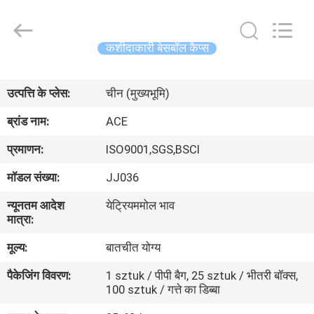
Ace
Headwear
Manufacturing
Co.,
Ltd..
कशीदाकारी बेसबॉल कैप्स
All
Rights
घर
Reserved.
उत्पत्ति के प्लेस:
चीन (मुख्यभूमि)
उत्पादों
ब्रांड नाम:
ACE
प्रमाणन:
ISO9001,SGS,BSCI
हमारे
मॉडल संख्या:
JJ036
बारे
न्यूनतम आदेश
येट्रियममोल भाव
में
मात्रा:
मूल्य:
बातचीत योग्य
कारखाना
पैकेजिंग विवरण:
1 sztuk / पीपी बैग, 25 sztuk / भीतरी बॉक्स,
भ्रमण
100 sztuk / गत्ते का डिब्बा