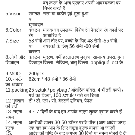
बंद करने के अन्य प्रकार अपनी आवश्यकता पर
निर्भर करते हैं
5.Visor
समतल
नरम या कठोर पूर्व-मुड़ा हुआ
या
घुमावदार
6.Color
कस्टम
मानक रंग उपलब्ध, विशेष रंग पैनटोन रंग कार्ड पर
रंग
आधारित है
7.Size
58 सेमी
आम तौर पर, बच्चों के लिए 48 सेमी -55 सेमी,
या
वयस्कों के लिए 56 सेमी -60 सेमी
कस्टम
8.लोगो और
कस्टम
मुद्रण, गर्मी हस्तांतरण मुद्रण, सामान्य उभरा, बुना
डिजाइन
डिजाइन
बिल्ला, सेक्विन, धातु बिल्ला, appliqué, ect के
9.MOQ
200pcs
10. कार्टन
62cm * 48 सेमी * 36 सेमी
का आकार
11.packing
25 sztuk / polybag / आंतरिक बॉक्स, 4 भीतरी बक्से /
गत्ते का डिब्बा, 100 sztuk / गत्ते का डिब्बा
12 भुगतान
टी / टी, एल / सी, वेस्टर्न यूनियन, पेपैल
की शर्तें
13. नमूना
4 ~ 7 दिनों के बाद हम आपके नमूना शुल्क प्राप्त करते हैं
समय
14. नमूना
अमरीकी डालर 30-50 डॉलर प्रति पीस।आप आदेश जगह
शुल्क
एक बार हम आप के लिए नमूना शुल्क वापस आ जाएगी
15.
आदेश की पुष्टि के बाद लगभग 30 दिनों या नमूना मंजूरी दे दी