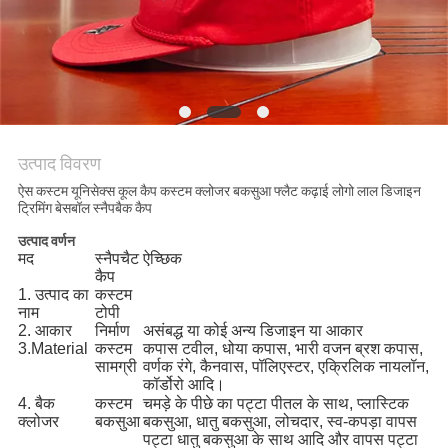
POLICY
उत्पाद विवरण
ऐस कस्टम यूनिसेक्स कूल कैप कस्टम क्लोजर बकसुआ फ्लैट कढ़ाई लोगो लाल डिजाइन
ट्रिमिंग बेसबॉल स्नैपबैक कैप
उत्पाद वर्णन
मद
स्नैपचैट
ऐच्छिक
कैप
1. उत्पाद का
कस्टम
नाम
टोपी
2. आकार
निर्माण
असंबद्ध या कोई अन्य डिजाइन या आकार
3.Material
कस्टम
कपास टवील, धोया कपास, भारी वजन ब्रश कपास,
सामग्री
वर्णक रंगे, कैनवास, पॉलिएस्टर, एक्रिलिक नायलॉन,
कॉर्डोरो आदि।
4. बैक
कस्टम
चमड़े के पीछे का पट्टा पीतल के साथ, प्लास्टिक
क्लोजर
बकसुआ
बकसुआ, धातु बकसुआ, लोचदार, स्व-कपड़ा वापस
पट्टा धातु बकसुआ के साथ आदि और वापस पट्टा