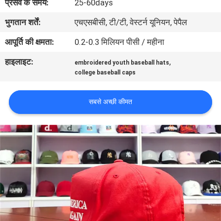
प्रसव के समय:
25-60days
गुणवत्ता
भुगतान शर्तें:
एचएसबीसी, टी/टी, वेस्टर्न यूनियन, पेपैल
नियंत्रण
आपूर्ति की क्षमता:
0.2-0.3 मिलियन पीसी / महीना
संपर्क
हाइलाइट:
,
embroidered youth baseball hats
college baseball caps
करें
सबसे अच्छी कीमत
समाचार
मामलों
साइटमैप
PRIVACY