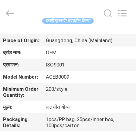
Ace
Headwear
Manufacturing
Co.,
Ltd..
कशीदाकारी बेसबॉल कैप्स
All
Rights
घर
Reserved.
Place of Origin:
Guangdong, China (Mainland)
उत्पादों
ब्रांड नाम:
OEM
प्रमाणन:
ISO9001
हमारे
Model Number:
ACEB0009
बारे
Minimum Order
200/style
में
Quantity:
मूल्य:
बातचीत योग्य
कारखाना
Packaging
1pcs/PP bag, 25pcs/inner box,
भ्रमण
Details:
100pcs/carton