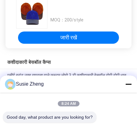
MOQ：
200/style
जारी रखें
कशीदाकारी बेसबॉल कैप्स
एसीई ब्रांड उच्च गुणवत्ता वाले कस्टम लोगो 3 डी कशीदाकारी बेसबॉल टोपी टोपी धातु
बकसुआ के साथ
Susie Zheng
100% पॉलिएस्टर 6 पैनल बेसबॉल कैप सॉलिड क्लासिकल सिक्स पैनल अनस्ट्रक्चर्ड
डैड हैट
8:24 AM
ट्रूकॉलर कर्व्ड ब्रिम सिक्स पैनल डैड कैप एम्ब्रॉएडर्ड यूएसए लोगो
Good day, what product are you looking for?
लोकप्रिय श्रेणियां
सभी