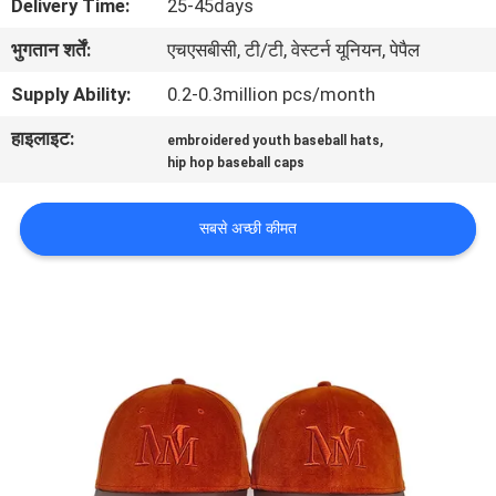
Delivery Time:
25-45days
गुणवत्ता
भुगतान शर्तें:
एचएसबीसी, टी/टी, वेस्टर्न यूनियन, पेपैल
नियंत्रण
Supply Ability:
0.2-0.3million pcs/month
संपर्क
हाइलाइट:
,
embroidered youth baseball hats
hip hop baseball caps
करें
सबसे अच्छी कीमत
समाचार
मामलों
साइटमैप
PRIVACY