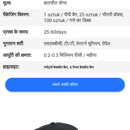
मूल्य:
बातचीत योग्य
गुणवत्ता
पैकेजिंग विवरण:
1 sztuk / पीपी बैग, 25 sztuk / भीतरी बॉक्स,
नियंत्रण
100 sztuk / गत्ते का डिब्बा
प्रसव के समय:
25-60days
संपर्क
भुगतान शर्तें:
एचएसबीसी, टी/टी, वेस्टर्न यूनियन, पेपैल
करें
आपूर्ति की क्षमता:
0.2-0.3 मिलियन पीसी / महीना
समाचार
हाइलाइट:
,
स्पोर्ट्स बेसबॉल कैप
6 पैनल बेसबॉल कैप
मामलों
सबसे अच्छी कीमत
साइटमैप
PRIVACY