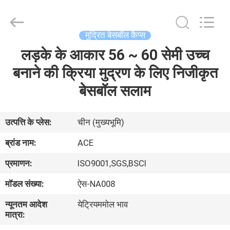
Ace
Headwear
Manufacturing
Co.,
Ltd..
मुद्रित बेसबॉल कैप्स
All
Rights
लड़के के आकार 56 ~ 60 सेमी उच्च
घर
Reserved.
बनाने की क्रिया मुद्रण के लिए निजीकृत
उत्पादों
बेसबॉल सलाम
हमारे
उत्पत्ति के प्लेस:
चीन (मुख्यभूमि)
बारे
ब्रांड नाम:
ACE
में
प्रमाणन:
ISO9001,SGS,BSCI
मॉडल संख्या:
ऐस-NA008
कारखाना
न्यूनतम आदेश
येट्रियममोल भाव
भ्रमण
मात्रा: