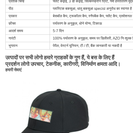
प्रतीक चिन्ह
फ्लैट कढ़ाई, 3 डी कढ़ाई, सिल्कस्क्रीन प्रिंट, गर्मी हस्तांतरण मुद
पीठ
प्लास्टिक बकसुआ, धातु बकसुआ specisl अनुरोध का स्वागत है
प्रकार
बेसबॉल कैप, ट्रूकॉलर कैप, स्नैपबैक कैप, फ्लैट कैप, प्रमोशनल क
फ़ीचर
पर्यावरण के अनुकूल, धोने योग्य, टिकाऊ
आदर्श समय
5-7 दिन
गारंटी
100% पर्यावरण के अनुकूल, समय पर डिलीवरी, AZO निःशुल्क 
भुगतान
पेपैल, वेस्टर्न यूनियन, टी / टी, बैंक जानकारी या नकदी है
उत्पादों पर सभी लोगो हमारे ग्राहकों के गुण हैं, ये बस के लिए हैं
प्रदर्शन लोगो उपचार, टेकनीक, कारीगरी, विनिर्माण क्षमता आदि।
हमारी सेवाएं