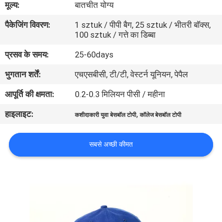
मूल्य:
बातचीत योग्य
गुणवत्ता
पैकेजिंग विवरण:
1 sztuk / पीपी बैग, 25 sztuk / भीतरी बॉक्स,
नियंत्रण
100 sztuk / गत्ते का डिब्बा
प्रसव के समय:
25-60days
संपर्क
भुगतान शर्तें:
एचएसबीसी, टी/टी, वेस्टर्न यूनियन, पेपैल
करें
आपूर्ति की क्षमता:
0.2-0.3 मिलियन पीसी / महीना
समाचार
हाइलाइट:
,
कशीदाकारी युवा बेसबॉल टोपी
कॉलेज बेसबॉल टोपी
मामलों
सबसे अच्छी कीमत
साइटमैप
PRIVACY