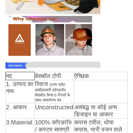
मद
बेसबॉल टोपी
ऐच्छिक
1. उत्पाद का
रिवाज
ट्रम्प फ्लैट
कशीदाकारी कॉरडरॉय
नाम
बेसबॉल कैप्स 6 पैनलों के
साथ समायोज्य बंद
2. आकार
Unconstructed
असंबद्ध या कोई अन्य
डिजाइन या आकार
3.Material
100% कॉरडरॉय
कपास टवील, धोया
/ कस्टम सामग्री
कपास, भारी वजन वाले