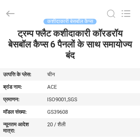
Ace
Headwear
Manufacturing
Co.,
Ltd..
कशीदाकारी बेसबॉल कैप्स
All
Rights
ट्रम्प फ्लैट कशीदाकारी कॉरडरॉय
घर
Reserved.
बेसबॉल कैप्स 6 पैनलों के साथ समायोज्य
उत्पादों
बंद
हमारे
उत्पत्ति के प्लेस:
चीन
बारे
ब्रांड नाम:
ACE
में
प्रमाणन:
ISO9001,SGS
मॉडल संख्या:
GS39608
कारखाना
न्यूनतम आदेश
20 / शैली
भ्रमण
मात्रा: