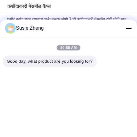
कशीदाकारी बेसबॉल कैप्स
एसीई ब्रांड उच्च गुणवत्ता वाले कस्टम लोगो 3 डी कशीदाकारी बेसबॉल टोपी टोपी धातु
बकसुआ के साथ
Susie Zheng
100% पॉलिएस्टर 6 पैनल बेसबॉल कैप सॉलिड क्लासिकल सिक्स पैनल अनस्ट्रक्चर्ड
डैड हैट
10:36 AM
ट्रूकॉलर कर्व्ड ब्रिम सिक्स पैनल डैड कैप एम्ब्रॉएडर्ड यूएसए लोगो
Good day, what product are you looking for?
लोकप्रिय श्रेणियां
सभी
मुद्रित बेसबॉल कैप्स
कशीदाकारी बेसबॉल कैप्स
5 पैनल बेसबॉल कैप
5 पैनल ट्रक कैप
फ्लैट ब्रिम स्नैपबैक हैट्स
समायोज्य गोल्फ सलाम