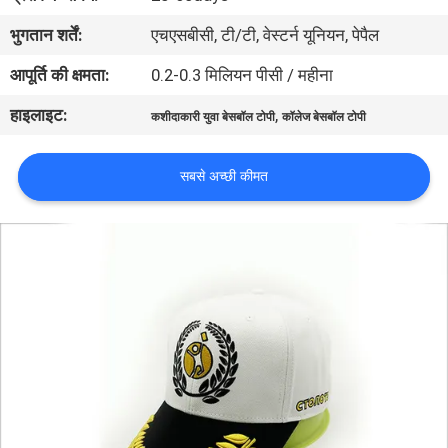
गुणवत्ता
भुगतान शर्तें:
एचएसबीसी, टी/टी, वेस्टर्न यूनियन, पेपैल
नियंत्रण
आपूर्ति की क्षमता:
0.2-0.3 मिलियन पीसी / महीना
हाइलाइट:
,
संपर्क
कशीदाकारी युवा बेसबॉल टोपी
कॉलेज बेसबॉल टोपी
करें
सबसे अच्छी कीमत
समाचार
मामलों
साइटमैप
PRIVACY