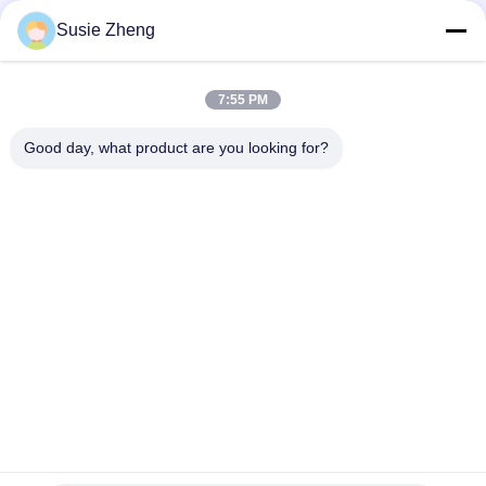
बकसुआ के साथ
Susie Zheng
100% पॉलिएस्टर 6 पैनल बेसबॉल कैप सॉलिड क्लासिकल सिक्स पैनल अनस्ट्रक्चर्ड
डैड हैट
7:55 PM
ट्रूकॉलर कर्व्ड ब्रिम सिक्स पैनल डैड कैप एम्ब्रॉएडर्ड यूएसए लोगो
Good day, what product are you looking for?
लोकप्रिय श्रेणियां
सभी
मुद्रित बेसबॉल कैप्स
कशीदाकारी बेसबॉल कैप्स
5 पैनल बेसबॉल कैप
5 पैनल ट्रक कैप
फ्लैट ब्रिम स्नैपबैक हैट्स
समायोज्य गोल्फ सलाम
खेल पिताजी सलाम
मछुआरा बाल्टी टोपी