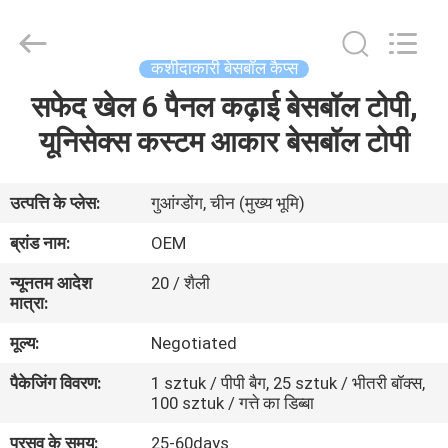
Ace
Headwear
Manufacturing
Co.,
Ltd..
कशीदाकारी बेसबॉल कैप्स
All
Rights
सफेद खेल 6 पैनल कढ़ाई बेसबॉल टोपी,
घर
Reserved.
यूनिसेक्स कस्टम आकार बेसबॉल टोपी
उत्पादों
उत्पत्ति के प्लेस:
गुआंग्डोंग, चीन (मुख्य भूमि)
हमारे
ब्रांड नाम:
OEM
बारे
न्यूनतम आदेश
20 / शैली
में
मात्रा:
मूल्य:
Negotiated
कारखाना
पैकेजिंग विवरण:
1 sztuk / पीपी बैग, 25 sztuk / भीतरी बॉक्स,
भ्रमण
100 sztuk / गत्ते का डिब्बा
प्रसव के समय:
25-60days