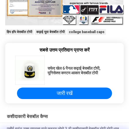
हिप हॉप बेसबॉल टोपी
कढ़ाई युवा बेसबॉल टोपी
college baseball caps
सबसे उत्तम प्रतिदान प्राप्त करें
सफेद खेल 6 पैनल कढ़ाई बेसबॉल टोपी,
यूनिसेक्स कस्टम आकार बेसबॉल टोपी
जारी रखें
कशीदाकारी बेसबॉल कैप्स
एसीई ब्रांड उच्च गुणवत्ता वाले कस्टम लोगो 3 डी कशीदाकारी बेसबॉल टोपी टोपी धातु