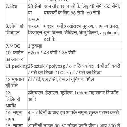
7.Size
58 सेमी
आम तौर पर, बच्चों के लिए 48 सेमी -55 सेमी,
या
वयस्कों के लिए 56 सेमी -60 सेमी
कस्टम
8.लोगो और
कस्टम
मुद्रण, गर्मी हस्तांतरण मुद्रण, सामान्य उभरा,
डिजाइन
डिजाइन
बुना बिल्ला, सेक्विन, धातु बिल्ला, appliqué,
ect के
9.MOQ
1 टुकड़ा
10. कार्टन
62cm * 48 सेमी * 36 सेमी
का आकार
11.packing
25 sztuk / polybag / आंतरिक बॉक्स, 4 भीतरी बक्से
/ गत्ते का डिब्बा, 100 sztuk / गत्ते का डिब्बा
12 भुगतान
टी / टी, एल / सी, वेस्टर्न यूनियन, पेपैल
की शर्तें
13.
डीएचएल, ईएमएस, यूपीएस, Fedex, महासागर शिपमेंट
डिलिवरी
आदि
अवधि
14. नमूना
4 ~ 7 दिनों के बाद हम आपके नमूना शुल्क प्राप्त करते
समय
हैं
15.
नमूना
अमरीकी डालर 30-50 डॉलर प्रति पीस।
आप 300 से