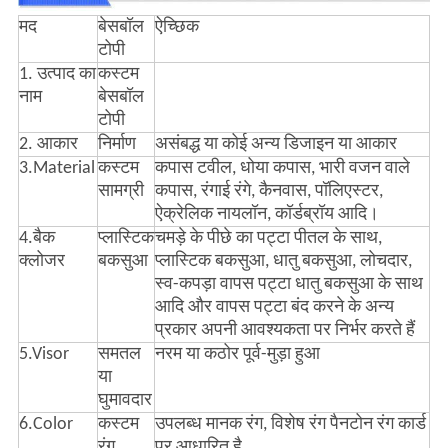
मद
बेसबॉल
ऐच्छिक
टोपी
1. उत्पाद का
कस्टम
नाम
बेसबॉल
टोपी
2. आकार
निर्माण
असंबद्ध या कोई अन्य डिजाइन या आकार
3.Material
कस्टम
कपास टवील, धोया कपास, भारी वजन वाले
सामग्री
कपास, रंगाई रंगे, कैनवास, पॉलिएस्टर,
ऐक्रेलिक नायलॉन, कॉर्डब्रॉय आदि।
4.बैक
प्लास्टिक
चमड़े के पीछे का पट्टा पीतल के साथ,
क्लोजर
बकसुआ
प्लास्टिक बकसुआ, धातु बकसुआ, लोचदार,
स्व-कपड़ा वापस पट्टा धातु बकसुआ के साथ
आदि और वापस पट्टा बंद करने के अन्य
प्रकार अपनी आवश्यकता पर निर्भर करते हैं
5.Visor
समतल
नरम या कठोर पूर्व-मुड़ा हुआ
या
घुमावदार
6.Color
कस्टम
उपलब्ध मानक रंग, विशेष रंग पैनटोन रंग कार्ड
रंग
पर आधारित है