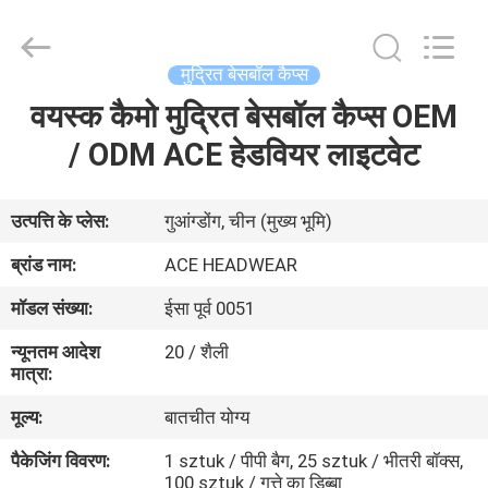
Ace
Headwear
Manufacturing
Co.,
Ltd..
मुद्रित बेसबॉल कैप्स
All
Rights
वयस्क कैमो मुद्रित बेसबॉल कैप्स OEM
घर
Reserved.
/ ODM ACE हेडवियर लाइटवेट
उत्पादों
उत्पत्ति के प्लेस:
गुआंग्डोंग, चीन (मुख्य भूमि)
हमारे
ब्रांड नाम:
ACE HEADWEAR
बारे
मॉडल संख्या:
ईसा पूर्व 0051
में
न्यूनतम आदेश
20 / शैली
मात्रा:
कारखाना
मूल्य:
बातचीत योग्य
भ्रमण
पैकेजिंग विवरण:
1 sztuk / पीपी बैग, 25 sztuk / भीतरी बॉक्स,
100 sztuk / गत्ते का डिब्बा