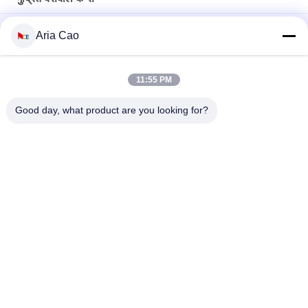
2019 क्रिसमस अजीब डिजाइन महिलाओं के लिए बेसबॉल कैप्स लोगो धातु बकसुआ
Aria Cao
मुद्रित
कस्टम 6 पैनल पैटर्न स्पोर्ट्स बेसबॉल कैप कर्व्ड ब्रिम 100% कॉटन का निर्माण
11:55 PM
सस्ता टोपी 100% कपास बेसबॉल टोपी पूरी टोपी गोल्फ खेल टोपी टोपी
Good day, what product are you looking for?
लोकप्रिय श्रेणियां
सभी
मुद्रित बेसबॉल कैप्स
कशीदाकारी बेसबॉल कैप्स
5 पैनल बेसबॉल कैप
5 पैनल ट्रक कैप
फ्लैट ब्रिम स्नैपबैक हैट्स
समायोज्य गोल्फ सलाम
खेल पिताजी सलाम
मछुआरा बाल्टी टोपी