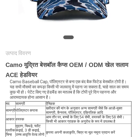
POLICY
उत्पाद विवरण
Camo मुद्रित बेसबॉल कैप्स OEM / ODM खेल सलाम
ACE हेडवियर
Camo Baseball Cap, पॉलिएस्टर से बना एक बंद बैक फिटेड बेसबॉल टोपी है।
यह सभी मौसमों का कपड़ा किसी भी जलवायु में पहना जा सकता है, चाहे साल का समय
कुछ भी हो। पेटेंट किए गए हेडबैंड का मतलब है कि टोपी पूरे दिन पहनना और
आरामदायक होना आसान है।
मद
सामग्री
ऐच्छिक
खरीदार की मांग के अनुसार अन्य सामग्री जैसे कि आज़ो-मुक्त
सामग्री
पोलिएस्टर कपास
सामग्री, कैनवस, पॉलिएस्टर, एक्रिलिक आदि
आम तौर पर, बच्चों के लिए 54 सेमी, वयस्कों के लिए 58 सेमी।
आकार
वयस्क
किसी भी आकार ग्राहक के अनुरोध के रूप में उपलब्ध है
मुद्रण, चिथड़े, फ्लैट
प्रतीक
कढ़ाई, 3 डी कढ़ाई,
कृपया अपनी कलाकृति, चित्र या मूल नमूना प्रदान करें
चिन्ह
उच्च आवृत्ति वेल्ड लोगो