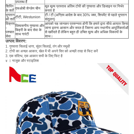
उपलब्ध हैं
शिपिंग
मूल मूल्य प्रस्ताव अंतिम टोपी की गुणवत्ता और डिजाइन पर निर्भर
एफओबी शेन्ज़ेन चीन
के शर्तें
करता है
भुगतान
टी / टी (अग्रिम आदेश के बाद 30% जमा, शिपमेंट से पहले भुगतान
टीटी, Westunion
की शर्तें
संतुलन)
विक्रय
आपको यह जानकर प्रसन्नता होगी कि हमारे द्वारा सीधे आयात किया
विश्वसनीय गुणवत्ता और
-
जाना इतना आसान और सरल है जितना आप स्थानीय आपूर्तिकर्ताओं
बिक्री के बाद सेवा के
पश्चात
से खरीदते हैं लेकिन बहुत ही उचित मूल्य और अधिक विकल्पों के
साथ गारंटी
सेवा
साथ।
उत्पाद विवरण:
1. गुणवत्ता सिलाई धागा, सुंदर सिलाई, तंग और स्मूथी
2.
टोपी का अच्छा आकार, खेल में भी अपने सिर को अच्छी तरह से फिट करें
3. एक
संदिग्ध, एक आकार सभी के लिए फिट है
।
४
नाजुक और स्टाइलिश