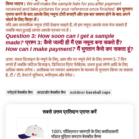
किया जाएगा।
We will make the sample hats for you after payment
received and take pictures for your reference once finished.
हम भुगतान
प्राप्त करने के बाद आपके लिए नमूना टोपी बनाएंगे और एक बार समाप्त होने के बाद अपने
संदर्भ के लिए चित्र लें।
यदि आप वास्तविक नमूना टोपी देखना चाहते हैं, तो हम नमूना आपके पास भेज सकते हैं
जबकि माल ढुलाई लागत आपके प्रभार पर है।
Question 3: How soon can I get a sample
made?
प्रश्न 3: कैसे जल्दी ही मैं एक नमूना बना सकते हैं?
How can I make payment?
मैं भुगतान कैसे कर सकता हूं?
उत्तर: सरल डिजाइन के नमूने के लिए, आम तौर पर नमूने लेने के लिए लगभग 5-7 दिन
लगते हैं जबकि जटिल डिजाइन, डिजिटल प्रिंट फैब्रिक, उभरा हुआ लोगो आदि के लिए
अधिक समय लगेगा। अलीबाबा पर व्यापार आश्वासन के माध्यम से भुगतान किया जा सकता
है, टी / टी, वेस्टर्न यूनियन, मनीग्राम और पेपैल।
स्पोर्ट्स बेसबॉल कैप
आउटडोर बेसबॉल कैप
outdoor baseball caps
सबसे उत्तम प्रतिदान प्राप्त करें
100% पॉलिएस्टर सामग्री के लिए कशीदाकारी
मॉडल मुद्रित कस्टम बेसबॉल कैप्स