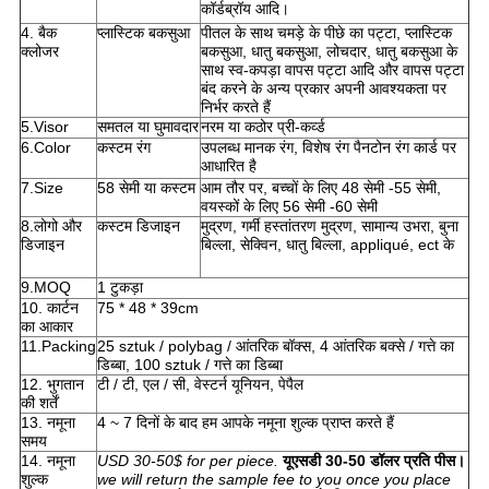
कॉर्डब्रॉय आदि।
4. बैक
प्लास्टिक बकसुआ
पीतल के साथ चमड़े के पीछे का पट्टा, प्लास्टिक
क्लोजर
बकसुआ, धातु बकसुआ, लोचदार, धातु बकसुआ के
साथ स्व-कपड़ा वापस पट्टा आदि और वापस पट्टा
बंद करने के अन्य प्रकार अपनी आवश्यकता पर
निर्भर करते हैं
5.Visor
समतल या घुमावदार
नरम या कठोर प्री-कर्व्ड
6.Color
कस्टम रंग
उपलब्ध मानक रंग, विशेष रंग पैनटोन रंग कार्ड पर
आधारित है
7.Size
58 सेमी या कस्टम
आम तौर पर, बच्चों के लिए 48 सेमी -55 सेमी,
वयस्कों के लिए 56 सेमी -60 सेमी
8.लोगो और
कस्टम डिजाइन
मुद्रण, गर्मी हस्तांतरण मुद्रण, सामान्य उभरा, बुना
डिजाइन
बिल्ला, सेक्विन, धातु बिल्ला, appliqué, ect के
9.MOQ
1 टुकड़ा
10. कार्टन
75 * 48 * 39cm
का आकार
11.Packing
25 sztuk / polybag / आंतरिक बॉक्स, 4 आंतरिक बक्से / गत्ते का
डिब्बा, 100 sztuk / गत्ते का डिब्बा
12. भुगतान
टी / टी, एल / सी, वेस्टर्न यूनियन, पेपैल
की शर्तें
13. नमूना
4 ~ 7 दिनों के बाद हम आपके नमूना शुल्क प्राप्त करते हैं
समय
14. नमूना
USD 30-50$ for per piece.
यूएसडी 30-50 डॉलर प्रति पीस।
शुल्क
we will return the sample fee to you once you place