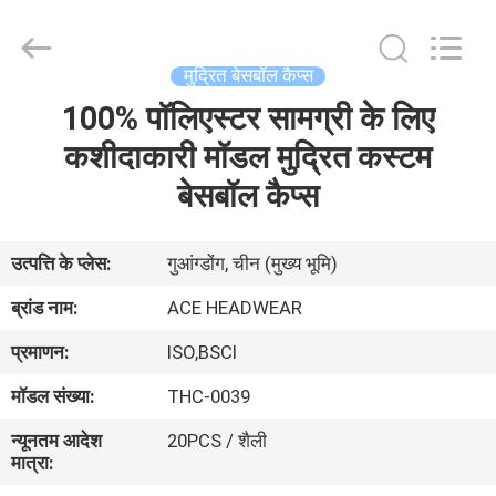
Ace
Headwear
Manufacturing
Co.,
Ltd..
मुद्रित बेसबॉल कैप्स
All
Rights
100% पॉलिएस्टर सामग्री के लिए
घर
Reserved.
कशीदाकारी मॉडल मुद्रित कस्टम
उत्पादों
बेसबॉल कैप्स
हमारे
उत्पत्ति के प्लेस:
गुआंग्डोंग, चीन (मुख्य भूमि)
बारे
ब्रांड नाम:
ACE HEADWEAR
में
प्रमाणन:
ISO,BSCI
मॉडल संख्या:
THC-0039
कारखाना
न्यूनतम आदेश
20PCS / शैली
भ्रमण
मात्रा: