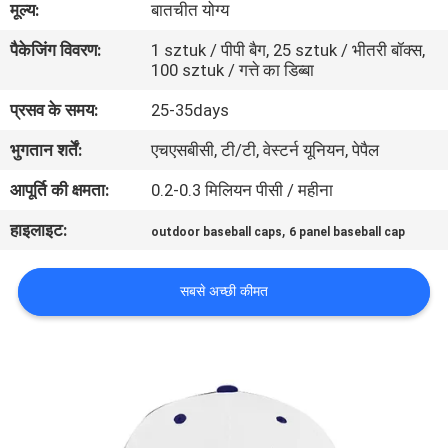
मूल्य:
बातचीत योग्य
गुणवत्ता
पैकेजिंग विवरण:
1 sztuk / पीपी बैग, 25 sztuk / भीतरी बॉक्स,
नियंत्रण
100 sztuk / गत्ते का डिब्बा
प्रसव के समय:
25-35days
संपर्क
भुगतान शर्तें:
एचएसबीसी, टी/टी, वेस्टर्न यूनियन, पेपैल
करें
आपूर्ति की क्षमता:
0.2-0.3 मिलियन पीसी / महीना
समाचार
हाइलाइट:
,
outdoor baseball caps
6 panel baseball cap
मामलों
सबसे अच्छी कीमत
साइटमैप
PRIVACY