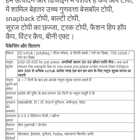
हम उत्पादन और डिजाइन में पेशेवर हैं कैप और टोपी,
में शामिल
बेहतर उच्च गुणवत्ता बेसबॉल टोपी,
snapback टोपी, बाल्टी टोपी,
सूरज टोपी का छज्जा, ट्रक टोपी, फैशन
हिप हॉप
कैप, विंटर कैप, बीनी एक्ट।
पैकेजिंग और वितरण
पैकेज
25 sztuk / polybag / भीतर बॉक्स, 4 भीतरी बक्से / गत्ते का डिब्बा, 100 sztuk /
गत्ते का डिब्बा
नमूना
USD 30-50$ for per piece.
अमरीकी डालर 30-50 डॉलर प्रति पीस।
we will
शुल्क
return the sample fee to you once you place order more than 300pcs
आप 300 से अधिक sztuk आदेश जगह एक बार हम आप के लिए नमूना शुल्क वापस आ
जाएगी
नमूना
4 ~ 7 दिनों के बाद हम आपके नमूना शुल्क प्राप्त करते हैं
चुनने का
समय
उत्पादन
आदेश की पुष्टि के बाद लगभग 30 दिनों या नमूना मंजूरी दे दी
समय
भुगतान
एचएसबीसी, टी / टी, वेस्टर्न यूनियन, मनीग्राम, पेपैल
का
समर्थन
उत्पादन
0.2-0.3 मिलियन पीसी / महीना
क्षमता
वितरण
चीन गुआंगज़ौ / शेन्ज़ेन
स्थान
वितरण
डीएचएल, ईएमएस, यूपीएस, Fedex, महासागर शिपमेंट आदि
विधियाँ