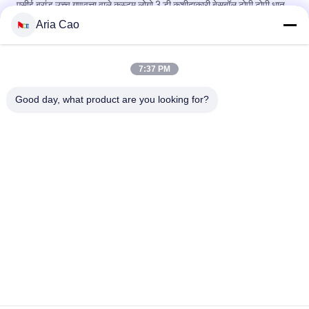
एसीई ब्रांड उच्च गुणवत्ता वाले कस्टम लोगो 3 डी कशीदाकारी बेसबॉल टोपी टोपी धातु
बकसुआ के साथ
Aria Cao
100% पॉलिएस्टर 6 पैनल बेसबॉल कैप सॉलिड क्लासिकल सिक्स पैनल अनस्ट्रक्चर्ड
डैड हैट
7:37 PM
ट्रूकॉलर कर्व्ड ब्रिम सिक्स पैनल डैड कैप एम्ब्रॉएडर्ड यूएसए लोगो
Good day, what product are you looking for?
लोकप्रिय श्रेणियां
सभी
मुद्रित बेसबॉल कैप्स
कशीदाकारी बेसबॉल कैप्स
5 पैनल बेसबॉल कैप
5 पैनल ट्रक कैप
फ्लैट ब्रिम स्नैपबैक हैट्स
समायोज्य गोल्फ सलाम
खेल पिताजी सलाम
मछुआरा बाल्टी टोपी