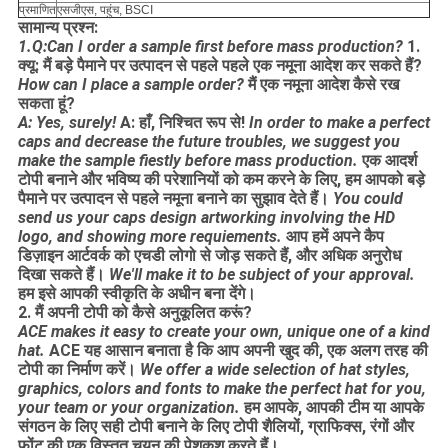
प्रमाणित
एसजीएस, पहुंच, BSCI
सामान्य प्रश्न:
1.Q:Can I order a sample first before mass production?
1.
क्यू: मैं बड़े पैमाने पर उत्पादन से पहले पहले एक नमूना आदेश कर सकते हैं?
How can I place a sample order?
मैं एक नमूना आदेश कैसे रख
सकता हूं?
A: Yes, surely!
A: हाँ, निश्चित रूप से!
In order to make a perfect
caps and decrease the future troubles, we suggest you
make the sample fiestly before mass production.
एक आदर्श
टोपी बनाने और भविष्य की परेशानियों को कम करने के लिए, हम आपको बड़े
पैमाने पर उत्पादन से पहले नमूना बनाने का सुझाव देते हैं।
You could
send us your caps design artworking involving the HD
logo, and showing more requiements.
आप हमें अपने कैप
डिज़ाइन आर्टवर्क को एचडी लोगो से जोड़ सकते हैं, और अधिक अनुरोध
दिखा सकते हैं।
We'll make it to be subject of your approval.
हम इसे आपकी स्वीकृति के अधीन बना देंगे।
2. मैं अपनी टोपी को कैसे अनुकूलित करूं?
ACE makes it easy to create your own, unique one of a kind
hat.
ACE यह आसान बनाता है कि आप अपनी खुद की, एक अलग तरह की
टोपी का निर्माण करें।
We offer a wide selection of hat styles,
graphics, colors and fonts to make the perfect hat for you,
your team or your organization.
हम आपके, आपकी टीम या आपके
संगठन के लिए सही टोपी बनाने के लिए टोपी शैलियों, ग्राफिक्स, रंगों और
फोंट की एक विस्तृत चयन की पेशकश करते हैं।