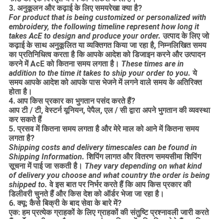
3. अनुकूलन और कढ़ाई के लिए समयरेखा क्या है?
For product that is being customized or personalized with
embroidery, the following timeline represent how long it
takes AcE to design and produce your order.
उत्पाद के लिए जो
कढ़ाई के साथ अनुकूलित या व्यक्तिगत किया जा रहा है, निम्नलिखित समय
का प्रतिनिधित्व करता है कि आपके आदेश को डिजाइन करने और उत्पादन
करने में AcE को कितना समय लगता है।
These times are in
addition to the time it takes to ship your order to you.
ये
समय आपके आदेश को आपके पास भेजने में लगने वाले समय के अतिरिक्त
होता है।
4. आप किस प्रकार का भुगतान पसंद करते हैं?
आप टी / टी, वेस्टर्न यूनियन, पेपैल, एल / सी द्वारा अपने भुगतान की व्यवस्था
कर सकते हैं
5. प्रसव में कितना समय लगता है और मेरे माल को आने में कितना समय
लगता है?
Shipping costs and delivery timescales can be found in
Shipping Information.
शिपिंग लागत और वितरण समयसीमा शिपिंग
सूचना में पाई जा सकती है।
They vary depending on what kind
of delivery you choose and what country the order is being
shipped to.
वे इस बात पर निर्भर करते हैं कि आप किस प्रकार की
डिलीवरी चुनते हैं और किस देश को ऑर्डर भेजा जा रहा है।
6. क्यू: कैसे बिक्री के बाद सेवा के बारे में?
एक: हम प्रत्येक ग्राहकों के लिए ग्राहकों की संतुष्टि प्रश्नावली जारी करते