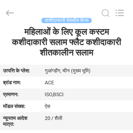
Ace
Headwear
Manufacturing
Co.,
Ltd..
कशीदाकारी बेसबॉल कैप्स
All
Rights
महिलाओं के लिए कूल कस्टम
घर
Reserved.
कशीदाकारी सलाम फ्लैट कशीदाकारी
उत्पादों
शीतकालीन सलाम
हमारे
उत्पत्ति के प्लेस:
गुआंग्डोंग, चीन (मुख्य भूमि)
बारे
ब्रांड नाम:
ACE
में
प्रमाणन:
ISO,BSCI
मॉडल संख्या:
ऐस
कारखाना
न्यूनतम आदेश
20 / शैली
भ्रमण
मात्रा: