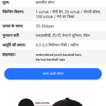
मूल्य:
बातचीत योग्य
गुणवत्ता
पैकेजिंग विवरण:
1 sztuk / पीपी बैग, 25 sztuk / भीतरी बॉक्स,
नियंत्रण
100 sztuk / गत्ते का डिब्बा
प्रसव के समय:
25-35days
संपर्क
भुगतान शर्तें:
एचएसबीसी, टी/टी, वेस्टर्न यूनियन, पेपैल
करें
आपूर्ति की क्षमता:
0.2-0.3 मिलियन पीसी / महीना
समाचार
हाइलाइट:
,
embroidered youth baseball hats
hip hop baseball caps
मामलों
सबसे अच्छी कीमत
साइटमैप
PRIVACY