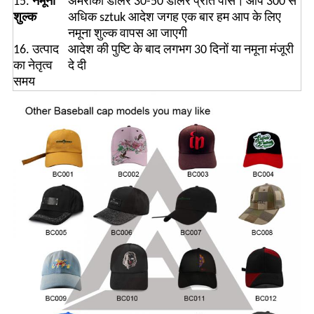
15.
नमूना
अमरीकी डालर 30-50 डॉलर प्रति पीस।
आप 300 से
शुल्क
अधिक sztuk आदेश जगह एक बार हम आप के लिए
नमूना शुल्क वापस आ जाएगी
16. उत्पाद
आदेश की पुष्टि के बाद लगभग 30 दिनों या नमूना मंजूरी
का नेतृत्व
दे दी
समय