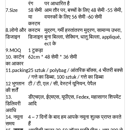
रंग
पर आधारित है
7.Size
58 सेमी
आम तौर पर, बच्चों के लिए 48 सेमी -55 सेमी,
या
वयस्कों के लिए 56 सेमी -60 सेमी
कस्टम
8.लोगो और
कस्टम
मुद्रण, गर्मी हस्तांतरण मुद्रण, सामान्य उभरा,
डिजाइन
डिजाइन
बुना बिल्ला, सेक्विन, धातु बिल्ला, appliqué,
ect के
9.MOQ
1 टुकड़ा
10. कार्टन
62cm * 48 सेमी * 36 सेमी
का आकार
11.packing
25 sztuk / polybag / आंतरिक बॉक्स, 4 भीतरी बक्से
/ गत्ते का डिब्बा, 100 sztuk / गत्ते का डिब्बा
12 भुगतान
टी / टी, एल / सी, वेस्टर्न यूनियन, पेपैल
की शर्तें
13.
डीएचएल, ईएमएस, यूपीएस, Fedex, महासागर शिपमेंट
डिलिवरी
आदि
अवधि
14. नमूना
4 ~ 7 दिनों के बाद हम आपके नमूना शुल्क प्राप्त करते
समय
हैं