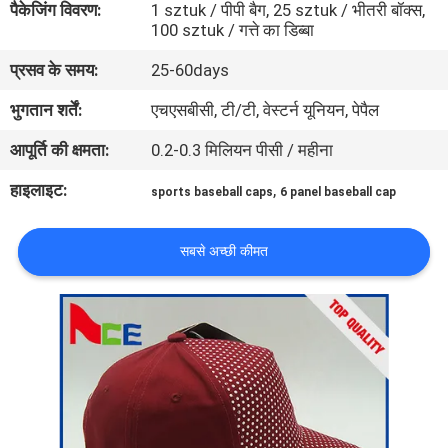
पैकेजिंग विवरण:
1 sztuk / पीपी बैग, 25 sztuk / भीतरी बॉक्स,
गुणवत्ता
100 sztuk / गत्ते का डिब्बा
नियंत्रण
प्रसव के समय:
25-60days
भुगतान शर्तें:
एचएसबीसी, टी/टी, वेस्टर्न यूनियन, पेपैल
संपर्क
आपूर्ति की क्षमता:
0.2-0.3 मिलियन पीसी / महीना
करें
हाइलाइट:
,
sports baseball caps
6 panel baseball cap
समाचार
सबसे अच्छी कीमत
मामलों
साइटमैप
PRIVACY