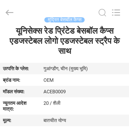
Ace
Headwear
Manufacturing
Co.,
Ltd..
मुद्रित बेसबॉल कैप्स
All
Rights
यूनिसेक्स रेड प्रिंटेड बेसबॉल कैप्स
घर
Reserved.
एडजस्टेबल लोगो एडजस्टेबल स्ट्रैप के
उत्पादों
साथ
हमारे
उत्पत्ति के प्लेस:
गुआंग्डोंग, चीन (मुख्य भूमि)
बारे
ब्रांड नाम:
OEM
में
मॉडल संख्या:
ACEB0009
न्यूनतम आदेश
20 / शैली
कारखाना
मात्रा:
भ्रमण
मूल्य:
बातचीत योग्य