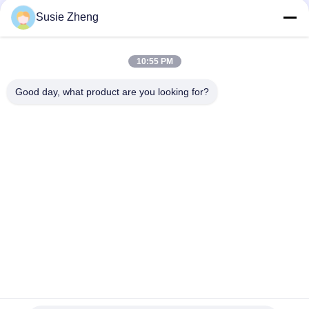
2019 क्रिसमस अजीब डिजाइन महिलाओं के लिए बेसबॉल कैप्स लोगो धातु बकसुआ
Susie Zheng
मुद्रित
कस्टम 6 पैनल पैटर्न स्पोर्ट्स बेसबॉल कैप कर्व्ड ब्रिम 100% कॉटन का निर्माण
10:55 PM
सस्ता टोपी 100% कपास बेसबॉल टोपी पूरी टोपी गोल्फ खेल टोपी टोपी
Good day, what product are you looking for?
लोकप्रिय श्रेणियां
सभी
मुद्रित बेसबॉल कैप्स
कशीदाकारी बेसबॉल कैप्स
5 पैनल बेसबॉल कैप
5 पैनल ट्रक कैप
फ्लैट ब्रिम स्नैपबैक हैट्स
समायोज्य गोल्फ सलाम
खेल पिताजी सलाम
मछुआरा बाल्टी टोपी