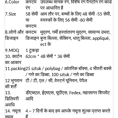
6.Color
कस्टम
उपलब्ध मानक रंग, विशेष रंग पैनटोन रंग कार्ड
रंग
पर आधारित है
7.Size
58 सेमी
आम तौर पर, बच्चों के लिए 48 सेमी -55 सेमी,
या
वयस्कों के लिए 56 सेमी -60 सेमी
कस्टम
8.लोगो और
कस्टम
मुद्रण, गर्मी हस्तांतरण मुद्रण, सामान्य उभरा,
डिजाइन
डिजाइन
बुना बिल्ला, सेक्विन, धातु बिल्ला, appliqué,
ect के
9.MOQ
1 टुकड़ा
10. कार्टन
62cm * 48 सेमी * 36 सेमी
का आकार
11.packing
25 sztuk / polybag / आंतरिक बॉक्स, 4 भीतरी बक्से
/ गत्ते का डिब्बा, 100 sztuk / गत्ते का डिब्बा
12 भुगतान
टी / टी, एल / सी, वेस्टर्न यूनियन, पेपैल
की शर्तें
13.
डीएचएल, ईएमएस, यूपीएस, Fedex, महासागर शिपमेंट
डिलिवरी
आदि
अवधि
14. नमूना
4 ~ 7 दिनों के बाद हम आपके नमूना शुल्क प्राप्त करते
समय
हैं