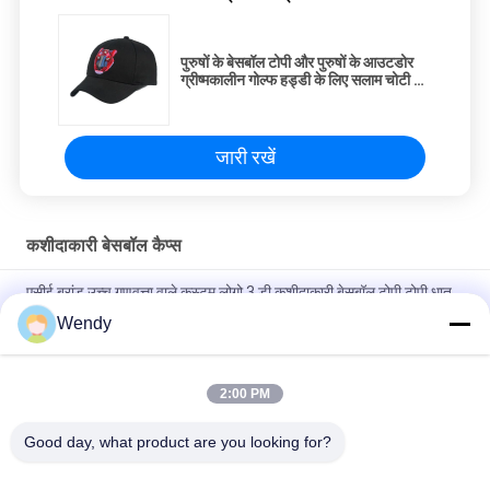
पुरुषों के बेसबॉल टोपी और पुरुषों के आउटडोर
ग्रीष्मकालीन गोल्फ हड्डी के लिए सलाम चोटी की
टोपी
जारी रखें
कशीदाकारी बेसबॉल कैप्स
एसीई ब्रांड उच्च गुणवत्ता वाले कस्टम लोगो 3 डी कशीदाकारी बेसबॉल टोपी टोपी धातु
बकसुआ के साथ
Wendy
100% पॉलिएस्टर 6 पैनल बेसबॉल कैप सॉलिड क्लासिकल सिक्स पैनल अनस्ट्रक्चर्ड
डैड हैट
2:00 PM
ट्रूकॉलर कर्व्ड ब्रिम सिक्स पैनल डैड कैप एम्ब्रॉएडर्ड यूएसए लोगो
Good day, what product are you looking for?
लोकप्रिय श्रेणियां
सभी