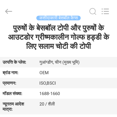
Ace
Headwear
Manufacturing
Co.,
Ltd..
कशीदाकारी बेसबॉल कैप्स
All
Rights
पुरुषों के बेसबॉल टोपी और पुरुषों के
घर
Reserved.
आउटडोर ग्रीष्मकालीन गोल्फ हड्डी के
उत्पादों
लिए सलाम चोटी की टोपी
हमारे
उत्पत्ति के प्लेस:
गुआंग्डोंग, चीन (मुख्य भूमि)
बारे
ब्रांड नाम:
OEM
में
प्रमाणन:
ISO,BSCI
मॉडल संख्या:
1688-1660
कारखाना
न्यूनतम आदेश
20 / शैली
भ्रमण
मात्रा: