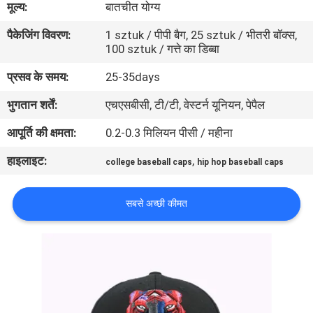
मूल्य:
बातचीत योग्य
गुणवत्ता
पैकेजिंग विवरण:
1 sztuk / पीपी बैग, 25 sztuk / भीतरी बॉक्स,
नियंत्रण
100 sztuk / गत्ते का डिब्बा
प्रसव के समय:
25-35days
संपर्क
भुगतान शर्तें:
एचएसबीसी, टी/टी, वेस्टर्न यूनियन, पेपैल
करें
आपूर्ति की क्षमता:
0.2-0.3 मिलियन पीसी / महीना
समाचार
हाइलाइट:
,
college baseball caps
hip hop baseball caps
मामलों
सबसे अच्छी कीमत
साइटमैप
PRIVACY