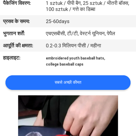
पैकेजिंग विवरण:
1 sztuk / पीपी बैग, 25 sztuk / भीतरी बॉक्स,
गुणवत्ता
100 sztuk / गत्ते का डिब्बा
नियंत्रण
प्रसव के समय:
25-60days
भुगतान शर्तें:
एचएसबीसी, टी/टी, वेस्टर्न यूनियन, पेपैल
संपर्क
आपूर्ति की क्षमता:
0.2-0.3 मिलियन पीसी / महीना
करें
हाइलाइट:
,
embroidered youth baseball hats
college baseball caps
समाचार
सबसे अच्छी कीमत
मामलों
साइटमैप
PRIVACY