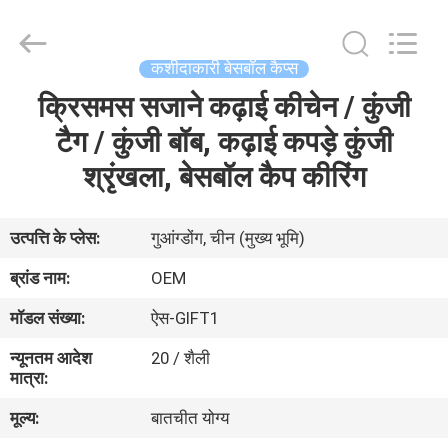
Ace
Headwear
Manufacturing
Co.,
Ltd..
कशीदाकारी बेसबॉल कैप्स
All
Rights
क्रिसमस सजाने कढ़ाई कीचेन / कुंजी
घर
Reserved.
टैग / कुंजी बॉब, कढ़ाई कपड़े कुंजी
उत्पादों
श्रृंखला, बेसबॉल कैप कीरिंग
हमारे
उत्पत्ति के प्लेस:
गुआंग्डोंग, चीन (मुख्य भूमि)
बारे
ब्रांड नाम:
OEM
में
मॉडल संख्या:
ऐस-GIFT1
न्यूनतम आदेश
20 / शैली
कारखाना
मात्रा:
भ्रमण
मूल्य:
बातचीत योग्य