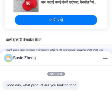
बॉब, कढ़ाई कपड़े कुंजी श्रृंखला, बेसबॉल कैप
कीरिंग
जारी रखें
कशीदाकारी बेसबॉल कैप्स
एसीई ब्रांड उच्च गुणवत्ता वाले कस्टम लोगो 3 डी कशीदाकारी बेसबॉल टोपी टोपी धातु
बकसुआ के साथ
Susie Zheng
100% पॉलिएस्टर 6 पैनल बेसबॉल कैप सॉलिड क्लासिकल सिक्स पैनल अनस्ट्रक्चर्ड
डैड हैट
5:19 AM
ट्रूकॉलर कर्व्ड ब्रिम सिक्स पैनल डैड कैप एम्ब्रॉएडर्ड यूएसए लोगो
Good day, what product are you looking for?
लोकप्रिय श्रेणियां
सभी
मुद्रित बेसबॉल कैप्स
कशीदाकारी बेसबॉल कैप्स