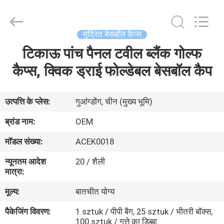
Ace
Headwear
Manufacturing
Co.,
Ltd..
मुद्रित बेसबॉल कैप्स
All
Rights
टिकाऊ पांच पैनल टवील ब्लैंक गोल्फ
घर
Reserved.
कैप्स, क्विक ड्राई फोल्डेबल बेसबॉल कैप
उत्पादों
उत्पत्ति के प्लेस:
गुआंग्डोंग, चीन (मुख्य भूमि)
हमारे
ब्रांड नाम:
OEM
बारे
मॉडल संख्या:
ACEK0018
में
न्यूनतम आदेश
20 / शैली
मात्रा:
कारखाना
मूल्य:
बातचीत योग्य
भ्रमण
पैकेजिंग विवरण:
1 sztuk / पीपी बैग, 25 sztuk / भीतरी बॉक्स,
100 sztuk / गत्ते का डिब्बा