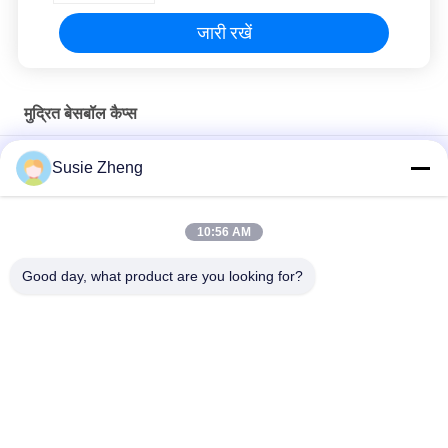
जारी रखें
मुद्रित बेसबॉल कैप्स
2019 क्रिसमस अजीब डिजाइन महिलाओं के लिए बेसबॉल कैप्स लोगो धातु बकसुआ
Susie Zheng
मुद्रित
कस्टम 6 पैनल पैटर्न स्पोर्ट्स बेसबॉल कैप कर्व्ड ब्रिम 100% कॉटन का निर्माण
10:56 AM
सस्ता टोपी 100% कपास बेसबॉल टोपी पूरी टोपी गोल्फ खेल टोपी टोपी
Good day, what product are you looking for?
लोकप्रिय श्रेणियां
सभी
मुद्रित बेसबॉल कैप्स
कशीदाकारी बेसबॉल कैप्स
5 पैनल बेसबॉल कैप
5 पैनल ट्रक कैप