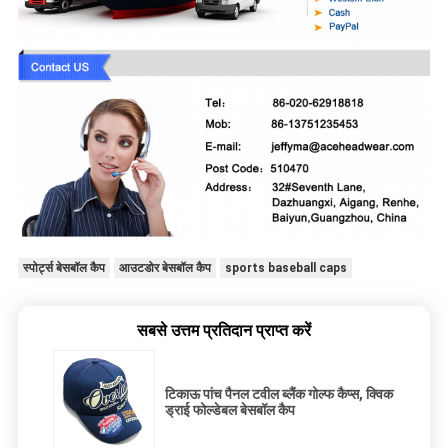
स्पोर्ट्स बेसबॉल कैप
आउटडोर बेसबॉल कैप
sports baseball caps
सबसे उत्तम प्रतिदान प्राप्त करें
टिकाऊ पांच पैनल टवील ब्लैंक गोल्फ कैप्स, क्विक
ड्राई फोल्डेबल बेसबॉल कैप