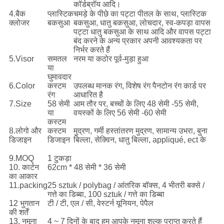
कॉर्डब्रॉय आदि।
4.बैक
प्लास्टिक
चमड़े के पीछे का पट्टा पीतल के साथ, प्लास्टिक
क्लोजर
बकसुआ
बकसुआ, धातु बकसुआ, लोचदार, स्व-कपड़ा वापस
पट्टा धातु बकसुआ के साथ आदि और वापस पट्टा
बंद करने के अन्य प्रकार अपनी आवश्यकता पर
निर्भर करते हैं
5.Visor
समतल
नरम या कठोर पूर्व-मुड़ा हुआ
या
घुमावदार
6.Color
कस्टम
उपलब्ध मानक रंग, विशेष रंग पैनटोन रंग कार्ड पर
रंग
आधारित है
7.Size
58 सेमी
आम तौर पर, बच्चों के लिए 48 सेमी -55 सेमी,
या
वयस्कों के लिए 56 सेमी -60 सेमी
कस्टम
8.लोगो और
कस्टम
मुद्रण, गर्मी हस्तांतरण मुद्रण, सामान्य उभरा, बुना
डिजाइन
डिजाइन
बिल्ला, सेक्विन, धातु बिल्ला, appliqué, ect के
9.MOQ
1 टुकड़ा
10. कार्टन
62cm * 48 सेमी * 36 सेमी
का आकार
11.packing
25 sztuk / polybag / आंतरिक बॉक्स, 4 भीतरी बक्से /
गत्ते का डिब्बा, 100 sztuk / गत्ते का डिब्बा
12 भुगतान
टी / टी, एल / सी, वेस्टर्न यूनियन, पेपैल
की शर्तें
13. नमूना
4 ~ 7 दिनों के बाद हम आपके नमूना शुल्क प्राप्त करते हैं