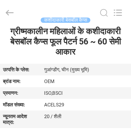
Ace
Headwear
Manufacturing
Co.,
Ltd..
कशीदाकारी बेसबॉल कैप्स
All
Rights
ग्रीष्मकालीन महिलाओं के कशीदाकारी
घर
Reserved.
बेसबॉल कैप्स फूल पैटर्न 56 ~ 60 सेमी
उत्पादों
आकार
हमारे
उत्पत्ति के प्लेस:
गुआंग्डोंग, चीन (मुख्य भूमि)
बारे
ब्रांड नाम:
OEM
में
प्रमाणन:
ISO,BSCI
मॉडल संख्या:
ACELS29
कारखाना
न्यूनतम आदेश
20 / शैली
भ्रमण
मात्रा: