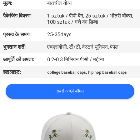
मूल्य:
बातचीत योग्य
गुणवत्ता
पैकेजिंग विवरण:
1 sztuk / पीपी बैग, 25 sztuk / भीतरी बॉक्स,
नियंत्रण
100 sztuk / गत्ते का डिब्बा
प्रसव के समय:
25-35days
संपर्क
भुगतान शर्तें:
एचएसबीसी, टी/टी, वेस्टर्न यूनियन, पेपैल
करें
आपूर्ति की क्षमता:
0.2-0.3 मिलियन पीसी / महीना
समाचार
हाइलाइट:
,
college baseball caps
hip hop baseball caps
मामलों
सबसे अच्छी कीमत
साइटमैप
PRIVACY