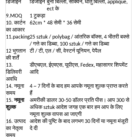
डिजाइन
डिजाइन
बुना बिल्ला, सेक्विन, धातु बिल्ला, appliqué,
ect के
9.MOQ
1 टुकड़ा
10. कार्टन
62cm * 48 सेमी * 36 सेमी
का आकार
11.packing
25 sztuk / polybag / आंतरिक बॉक्स, 4 भीतरी बक्से
/ गत्ते का डिब्बा, 100 sztuk / गत्ते का डिब्बा
12 भुगतान
टी / टी, एल / सी, वेस्टर्न यूनियन, पेपैल
की शर्तें
13.
डीएचएल, ईएमएस, यूपीएस, Fedex, महासागर शिपमेंट
डिलिवरी
आदि
अवधि
14. नमूना
4 ~ 7 दिनों के बाद हम आपके नमूना शुल्क प्राप्त करते
समय
हैं
15.
नमूना
अमरीकी डालर 30-50 डॉलर प्रति पीस।
आप 300 से
शुल्क
अधिक sztuk आदेश जगह एक बार हम आप के लिए
नमूना शुल्क वापस आ जाएगी
16. उत्पाद
आदेश की पुष्टि के बाद लगभग 30 दिनों या नमूना मंजूरी
का नेतृत्व
दे दी
समय