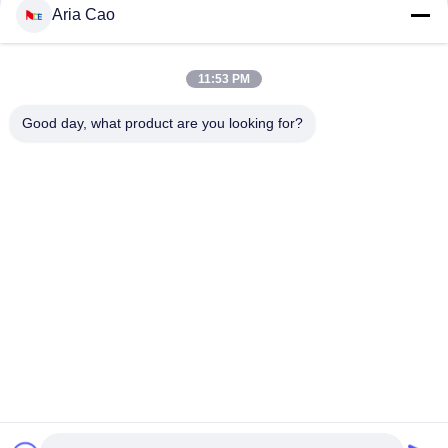
बकसुआ के साथ
Aria Cao
100% पॉलिएस्टर 6 पैनल बेसबॉल कैप सॉलिड क्लासिकल सिक्स पैनल अनस्ट्रक्चर्ड
डैड हैट
11:53 PM
ट्रूकॉलर कर्व्ड ब्रिम सिक्स पैनल डैड कैप एम्ब्रॉएडर्ड यूएसए लोगो
Good day, what product are you looking for?
लोकप्रिय श्रेणियां
सभी
मुद्रित बेसबॉल कैप्स
कशीदाकारी बेसबॉल कैप्स
5 पैनल बेसबॉल कैप
5 पैनल ट्रक कैप
फ्लैट ब्रिम स्नैपबैक हैट्स
समायोज्य गोल्फ सलाम
खेल पिताजी सलाम
मछुआरा बाल्टी टोपी