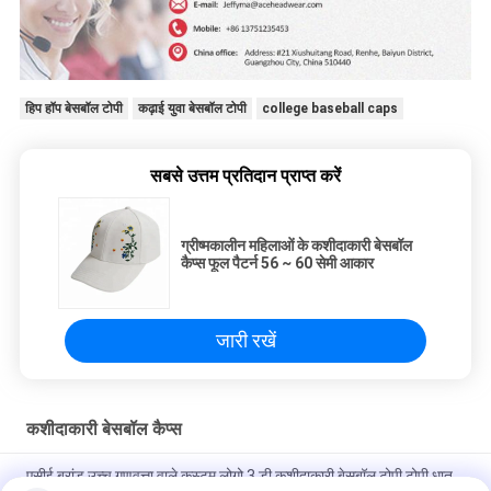
हिप हॉप बेसबॉल टोपी
कढ़ाई युवा बेसबॉल टोपी
college baseball caps
सबसे उत्तम प्रतिदान प्राप्त करें
ग्रीष्मकालीन महिलाओं के कशीदाकारी बेसबॉल
कैप्स फूल पैटर्न 56 ~ 60 सेमी आकार
जारी रखें
कशीदाकारी बेसबॉल कैप्स
एसीई ब्रांड उच्च गुणवत्ता वाले कस्टम लोगो 3 डी कशीदाकारी बेसबॉल टोपी टोपी धातु