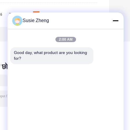
6
7
8
9
10
>>
>|
Susie Zheng
2:00 AM
Good day, what product are you looking 
for?
 छोड़ दो