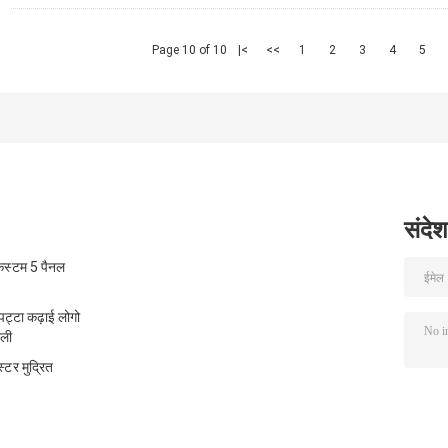
Page 10 of 10
|<
<<
1
2
3
4
5
संदेश
कस्टम 5 पैनल
पट्टा कढ़ाई लोगो
ाली
टर मुद्रित