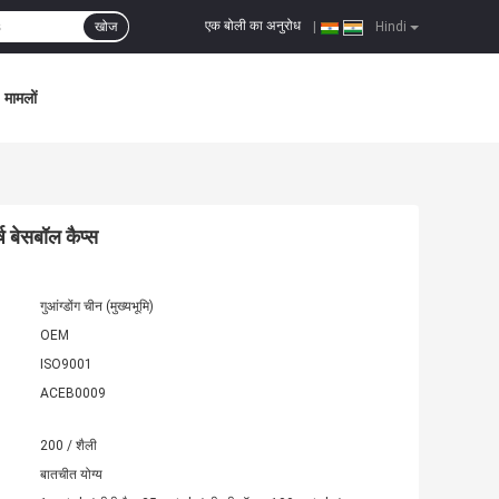
एक बोली का अनुरोध
खोज
|
Hindi
मामलों
ष बेसबॉल कैप्स
गुआंग्डोंग चीन (मुख्यभूमि)
OEM
ISO9001
ACEB0009
200 / शैली
बातचीत योग्य