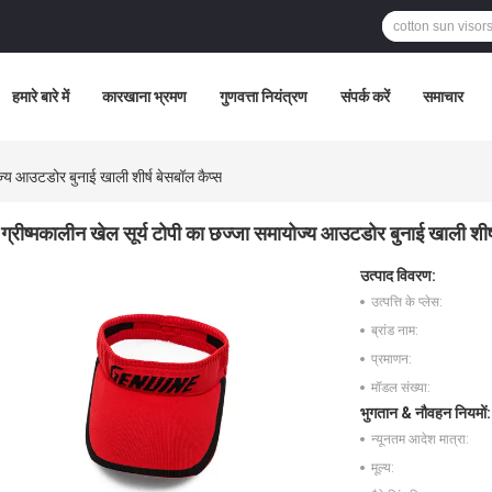
हमारे बारे में
कारखाना भ्रमण
गुणवत्ता नियंत्रण
संपर्क करें
समाचार
ोज्य आउटडोर बुनाई खाली शीर्ष बेसबॉल कैप्स
ग्रीष्मकालीन खेल सूर्य टोपी का छज्जा समायोज्य आउटडोर बुनाई खाली शीर्
उत्पाद विवरण:
उत्पत्ति के प्लेस:
ब्रांड नाम:
प्रमाणन:
मॉडल संख्या:
भुगतान & नौवहन नियमों:
न्यूनतम आदेश मात्रा:
मूल्य: