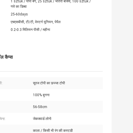
1 sztuk / पीपी बैग, 25 sztuk / भीतरी बॉक्स, 100 sztuk /
गत्ते का डिब्बा
25-60days
एचएसबीसी, टी/टी, वेस्टर्न यूनियन, पेपैल
0.2-0.3 मिलियन पीसी / महीना
ॉल कैप्स
ी:
सूरज टोपी का छज्जा टोपी
100% बुनना
56-58cm
िन्ह:
जेकक्वार्ड लोगो
काला / किसी भी रंग की कस्टडी