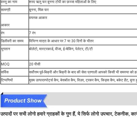
वस्तु का नाम
शरद ऋतु फर बुनना टोपी का छज्जा महिलाओं के लिए
सामग्री
बुनना, मिंक फर
वयस्क आकार
आकार
रंग
7 रंग
डिलीवरी का समय
विभिन्न मात्रा के आधार पर 7 या 30 दिनों के भीतर
भुगतान
बोलेटो, मास्टरकार्ड, वीजा, ई-चेकिंग, पेलेटर, टी/टी
MOQ
20 पीसी
सर्विस
सर्वोत्तम पूर्व-बिक्री और बिक्री के बाद की सेवा प्रणाली आपको किसी भी समस्या को 
टिप्पणियों
मुख्य उत्पादस्पोर्ट्स कैप, बेसबॉल कैप, विज़र, ट्रकर कैप, किड्स कैप, बकेट हैट, बुना
उत्पादों पर सभी लोगो हमारे ग्राहकों के गुण हैं, ये सिर्फ लोगो उपचार, टेकनीक, कार