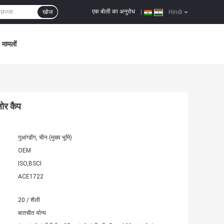
एक बोली का अनुरोध
खोज
|
Hindi
मामलों
ोर कैप
गुआंग्डोंग, चीन (मुख्य भूमि)
OEM
ISO,BSCI
ACE1722
20 / शैली
बातचीत योग्य