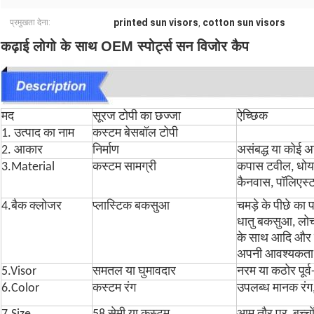
printed sun visors
cotton sun visors
प्रमुखता देना:
,
कढ़ाई लोगो के साथ OEM स्पोर्ट्स सन विजोर कैप
मद
सूरज टोपी का छज्जा
ऐच्छिक
1. उत्पाद का नाम
कस्टम बेसबॉल टोपी
2. आकार
निर्माण
असंबद्ध या कोई 
3.Material
कस्टम सामग्री
कपास टवील, धोया 
कैनवास, पॉलिएस्
4.बैक क्लोजर
प्लास्टिक बकसुआ
चमड़े के पीछे का
धातु बकसुआ, लोच
के साथ आदि और व
अपनी आवश्यकता पर
5.Visor
समतल या घुमावदार
नरम या कठोर पूर्व-
6.Color
कस्टम रंग
उपलब्ध मानक रंग, 