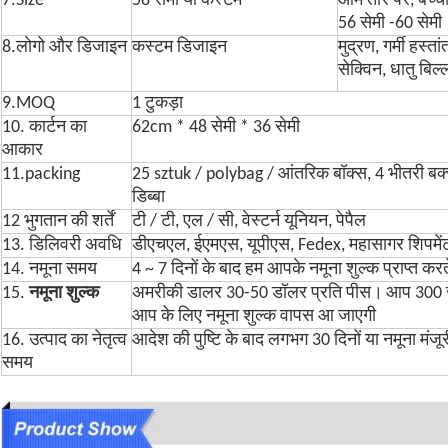
7.Size
58 सेमी या कस्टम
आम तौर पर, बच्चों
56 सेमी -60 सेमी
8.लोगो और डिजाइन
कस्टम डिजाइन
मुद्रण, गर्मी हस्त
सेक्विन, धातु बिल
9.MOQ
1 टुकड़ा
10. कार्टन का
62cm * 48 सेमी * 36 सेमी
आकार
11.packing
25 sztuk / polybag / आंतरिक बॉक्स, 4 भीतरी बक्से /
डिब्बा
12 भुगतान की शर्तें
टी / टी, एल / सी, वेस्टर्न यूनियन, पेपैल
13. डिलिवरी अवधि
डीएचएल, ईएमएस, यूपीएस, Fedex, महासागर शिपमे
14. नमूना समय
4 ~ 7 दिनों के बाद हम आपके नमूना शुल्क प्राप्त करते 
15.
नमूना शुल्क
अमरीकी डालर 30-50 डॉलर प्रति पीस।
आप 300 
आप के लिए नमूना शुल्क वापस आ जाएगी
16. उत्पाद का नेतृत्व
आदेश की पुष्टि के बाद लगभग 30 दिनों या नमूना मंजूरी
समय