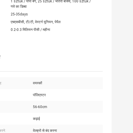
1 sztuk / पीपी बैग, 25 sztuk / भीतरी बॉक्स, 100 sztuk /
गत्ते का डिब्बा
25-35days
एचएसबीसी, टी/टी, वेस्टर्न यूनियन, पेपैल
0.2-0.3 मिलियन पीसी / महीना
प
ह:
वयस्कों
पॉलिएस्टर
56-60cm
कढ़ाई
करने:
वेल्क्रो से बंद करना