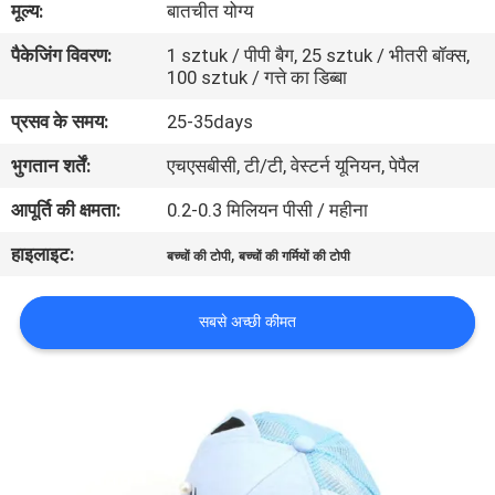
मूल्य:
बातचीत योग्य
गुणवत्ता
पैकेजिंग विवरण:
1 sztuk / पीपी बैग, 25 sztuk / भीतरी बॉक्स,
नियंत्रण
100 sztuk / गत्ते का डिब्बा
प्रसव के समय:
25-35days
संपर्क
भुगतान शर्तें:
एचएसबीसी, टी/टी, वेस्टर्न यूनियन, पेपैल
करें
आपूर्ति की क्षमता:
0.2-0.3 मिलियन पीसी / महीना
समाचार
हाइलाइट:
,
बच्चों की टोपी
बच्चों की गर्मियों की टोपी
मामलों
सबसे अच्छी कीमत
साइटमैप
PRIVACY