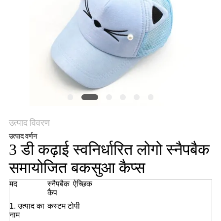
POLICY
उत्पाद विवरण
उत्पाद वर्णन
3 डी कढ़ाई स्वनिर्धारित लोगो स्नैपबैक
समायोजित बकसुआ कैप्स
मद
स्नैपबैक
ऐच्छिक
कैप
1. उत्पाद का
कस्टम टोपी
नाम