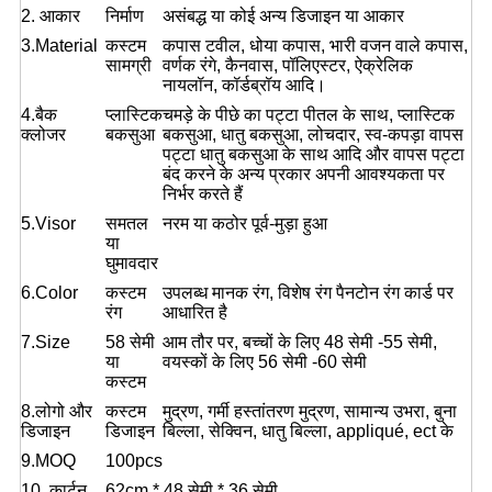
2. आकार
निर्माण
असंबद्ध या कोई अन्य डिजाइन या आकार
3.Material
कस्टम
कपास टवील, धोया कपास, भारी वजन वाले कपास,
सामग्री
वर्णक रंगे, कैनवास, पॉलिएस्टर, ऐक्रेलिक
नायलॉन, कॉर्डब्रॉय आदि।
4.बैक
प्लास्टिक
चमड़े के पीछे का पट्टा पीतल के साथ, प्लास्टिक
क्लोजर
बकसुआ
बकसुआ, धातु बकसुआ, लोचदार, स्व-कपड़ा वापस
पट्टा धातु बकसुआ के साथ आदि और वापस पट्टा
बंद करने के अन्य प्रकार अपनी आवश्यकता पर
निर्भर करते हैं
5.Visor
समतल
नरम या कठोर पूर्व-मुड़ा हुआ
या
घुमावदार
6.Color
कस्टम
उपलब्ध मानक रंग, विशेष रंग पैनटोन रंग कार्ड पर
रंग
आधारित है
7.Size
58 सेमी
आम तौर पर, बच्चों के लिए 48 सेमी -55 सेमी,
या
वयस्कों के लिए 56 सेमी -60 सेमी
कस्टम
8.लोगो और
कस्टम
मुद्रण, गर्मी हस्तांतरण मुद्रण, सामान्य उभरा, बुना
डिजाइन
डिजाइन
बिल्ला, सेक्विन, धातु बिल्ला, appliqué, ect के
9.MOQ
100pcs
10. कार्टन
62cm * 48 सेमी * 36 सेमी