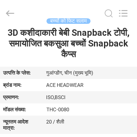
Ace
Headwear
Manufacturing
Co.,
Ltd..
बच्चों को फिट सलाम
All
Rights
3D कशीदाकारी बेबी Snapback टोपी,
घर
Reserved.
समायोजित बकसुआ बच्चों Snapback
उत्पादों
कैप्स
हमारे
उत्पत्ति के प्लेस:
गुआंग्डोंग, चीन (मुख्य भूमि)
बारे
ब्रांड नाम:
ACE HEADWEAR
में
प्रमाणन:
ISO,BSCI
मॉडल संख्या:
THC-0080
कारखाना
न्यूनतम आदेश
20 / शैली
भ्रमण
मात्रा: