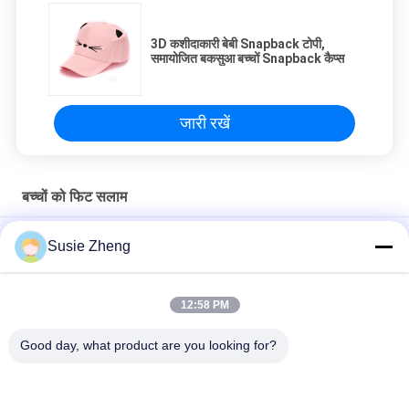
3D कशीदाकारी बेबी Snapback टोपी,
समायोजित बकसुआ बच्चों Snapback कैप्स
जारी रखें
बच्चों को फिट सलाम
टिकाऊ बच्चों स्पाइडर मैन बेसबॉल कैप कूल डिजाइन बच्चा लड़का बेसबॉल कैप्स
Susie Zheng
ऐस हैडवियर लड़कों ने सलाम 6 पैनल बेसबॉल कैप 100% कपास
12:58 PM
3D कशीदाकारी बेबी Snapback टोपी, समायोजित बकसुआ बच्चों Snapback
कैप्स
Good day, what product are you looking for?
लोकप्रिय श्रेणियां
सभी