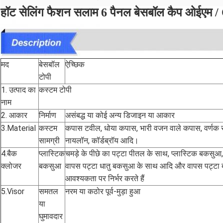
हॉट सेलिंग फैशन सलाम 6 पैनल बेसबॉल कैप ओईएम 
मद
बेसबॉल
ऐच्छिक
टोपी
1. उत्पाद का
कस्टम टोपी
नाम
2. आकार
निर्माण
असंबद्ध या कोई अन्य डिजाइन या आकार
3.Material
कस्टम
कपास टवील, धोया कपास, भारी वजन वाले कपास, वर्णक रं
सामग्री
नायलॉन, कॉर्डब्रॉय आदि।
4.बैक
प्लास्टिक
चमड़े के पीछे का पट्टा पीतल के साथ, प्लास्टिक बकसुआ
क्लोजर
बकसुआ
वापस पट्टा धातु बकसुआ के साथ आदि और वापस पट्टा बं
आवश्यकता पर निर्भर करते हैं
5.Visor
समतल
नरम या कठोर पूर्व-मुड़ा हुआ
या
घुमावदार