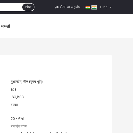
एक बोली का अनुरोध
खोज
|
Hindi
मामलों
गुआंग्डोंग, चीन (मुख्य भूमि)
ace
ISO,BSCI
इक्का
20 / शैली
बातचीत योग्य