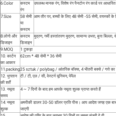
6.Color
कस्टम
उपलब्ध मानक रंग, विशेष रंग पैनटोन रंग कार्ड पर आधारित 
रंग
7.Size
58 सेमी
आम तौर पर, बच्चों के लिए 48 सेमी -55 सेमी, वयस्कों के
या
कस्टम
8.लोगो और
कस्टम
मुद्रण, गर्मी हस्तांतरण मुद्रण, सामान्य उभरा, बुना बिल्ला
डिजाइन
डिजाइन
9.MOQ
1 टुकड़ा
10. कार्टन
62cm * 48 सेमी * 36 सेमी
का आकार
11.packing
25 sztuk / polybag / आंतरिक बॉक्स, 4 भीतरी बक्से / गत्ते का डि
12. भुगतान
टी / टी, एल / सी, वेस्टर्न यूनियन, पेपैल
की शर्तें
13. नमूना
4 ~ 7 दिनों के बाद हम आपके नमूना शुल्क प्राप्त करते हैं
समय
14. नमूना
अमरीकी डालर 30-50 डॉलर प्रति पीस।
आप आदेश जगह एक बार 
शुल्क
जाएगी
15.
आदेश की पुष्टि के बाद लगभग 30 दिनों या नमूना मंजूरी दे दी