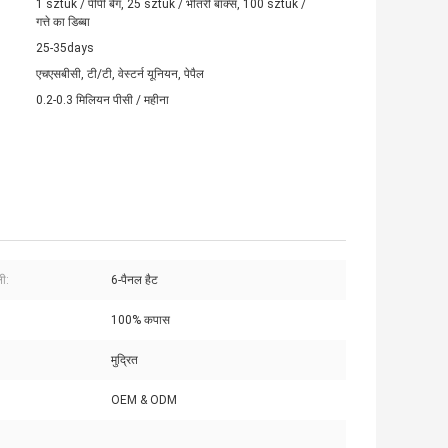
1 sztuk / पीपी बैग, 25 sztuk / भीतरी बॉक्स, 100 sztuk /
गत्ते का डिब्बा
25-35days
एचएसबीसी, टी/टी, वेस्टर्न यूनियन, पेपैल
0.2-0.3 मिलियन पीसी / महीना
ी:
6-पैनल हैट
100% कपास
मुद्रित
OEM & ODM